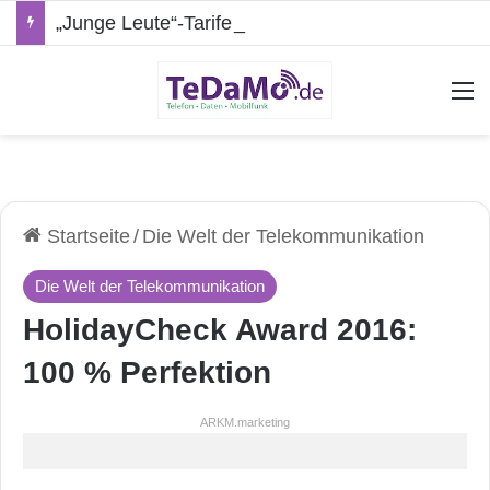
„Junge Leute“-Tarife: Marketing-Trick oder echte Vorteile?
A
Startseite
/
Die Welt der Telekommunikation
Die Welt der Telekommunikation
HolidayCheck Award 2016:
100 % Perfektion
ARKM.marketing