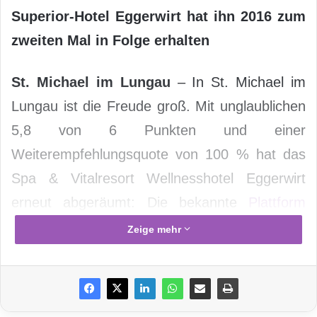
Superior-Hotel Eggerwirt hat ihn 2016 zum
zweiten Mal in Folge erhalten
St. Michael im Lungau
– In St. Michael im
Lungau ist die Freude groß. Mit unglaublichen
5,8 von 6 Punkten und einer
Weiterempfehlungsquote von 100 % hat das
Spa & Vitalresort Wellnesshotel Eggerwirt
erneut abgeräumt: Die bekannte
Plattform
HolidayCheck hat das Hotel auch 2016 mit
Zeige mehr
jenem Award gekrönt, der nur wenigen Hotels
weltweit zuteil wird.