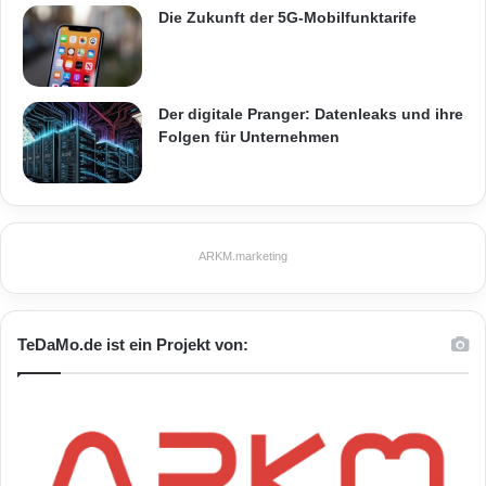
Die Zukunft der 5G-Mobilfunktarife
ARKM.marketing
Der digitale Pranger: Datenleaks und ihre
Folgen für Unternehmen
Holiday Check Award
HolidayCheck
Inge und Albert Moser
ARKM.marketing
St. Michael im Lungau
Vier-Stern-Superior-Hotel Eggerwirt
TeDaMo.de ist ein Projekt von:
Weiterempfehlungsquote