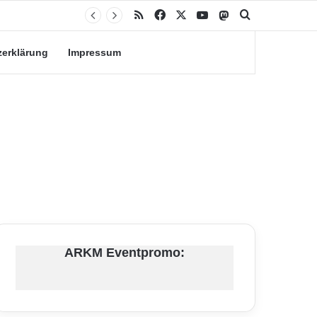
RSS
Facebook
X
YouTube
Mastodon
Suche nach
zerklärung
Impressum
ARKM Eventpromo: