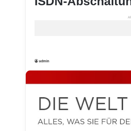
ISDN-Abschaltu
A
admin