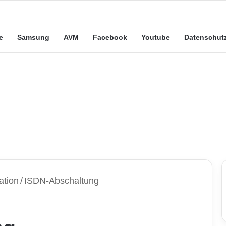
eute“-Tarife: Marketing-Trick oder echte Vorteile?
e
Samsung
AVM
Facebook
Youtube
Datenschut
ation
/
ISDN-Abschaltung