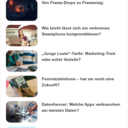
a
Von Frame-Drops zu Framesieg:
m
m
k
u
Quellenangabe: „obs/Candidate“
Wie leicht lässt sich ein verlorenes
n
Smartphone kompromittieren?
d
Vom Frage-Antwort-Spiel zur neuen Dating-
e
n
App
s
„Junge Leute“-Tarife: Marketing-Trick
t
oder echte Vorteile?
„Die Idee zu Candidate entstand im Prinzip
a
t
über Umwege“, erzählt Mitgründer Markus
t
Festnetztelefonie – hat sie noch eine
W
Mellmann. Die Gründer arbeiteten zunächst an
Zukunft?
e
einem Frage-Antwort-Spiel mit Bewertung der
r
b
Antworten durch die User fernab des Datings.
Datenfresser: Welche Apps verbrauchen
e
am meisten Daten?
Im Laufe von mehreren Tests stellten sie fest,
m
e
dass das Spiel schnell Interesse und
d