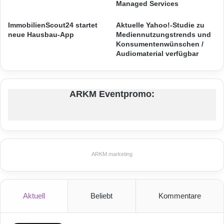
e
Managed Services
r
möchte. Erst jetzt erhalten beide Teilnehmer
s
ImmobilienScout24 startet
Aktuelle Yahoo!-Studie zu
Einsicht in das Profil des jeweils anderen und
i
neue Hausbau-App
Mediennutzungstrends und
Konsumentenwünschen /
c
können miteinander kommunizieren. Damit
Audiomaterial verfügbar
h
steht dem realen Kennenlernen nichts mehr im
t
:
Wege.
M
ARKM Eventpromo:
e
h
r
w
e
r
ARKM.marketing
t
f
ü
r
Aktuell
Beliebt
Kommentare
S
t