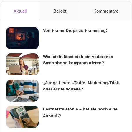
weniger auf Innovationen, sondern gehen die
Aktuell
Beliebt
Kommentare
Digitalisierung über die Vernetzung von
Informationen und Prozessen sowie die
Von Frame-Drops zu Framesieg:
Analyse ihrer Daten an. Das zeigt die
Korrelation zum Anstieg der Big-Data-Nutzung.
Die Angaben wurden im Rahmen der
Wie leicht lässt sich ein verlorenes
Smartphone kompromittieren?
jährlichen IT-Trends-Studie im September und
Oktober 2015 von Capgemini erhoben.
„Junge Leute“-Tarife: Marketing-Trick
Insgesamt nahmen 153 IT-Verantwortliche von
oder echte Vorteile?
Großunternehmen in Deutschland, Österreich
und der Schweiz teil, darunter 11 Firmen aus
Festnetztelefonie – hat sie noch eine
dem DAX-30.
Zukunft?