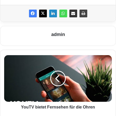
admin
Y
o
u
T
V
b
i
e
t
e
YouTV bietet Fernsehen für die Ohren
t