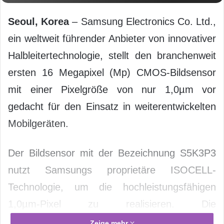
Seoul, Korea
– Samsung Electronics Co. Ltd.,
ein weltweit führender Anbieter von innovativer
Halbleitertechnologie, stellt den branchenweit
ersten 16 Megapixel (Mp) CMOS-Bildsensor
mit einer Pixelgröße von nur 1,0µm vor
gedacht für den Einsatz in weiterentwickelten
Mobilgeräten.
Der Bildsensor mit der Bezeichnung S5K3P3
nutzt Samsungs proprietäre ISOCELL-
Technologie, um die hochleistungsfähigen
1,0µm-Pixel zu realisieren. Die
marktführenden kleinen Pixel-Abmessungen
Zeige mehr