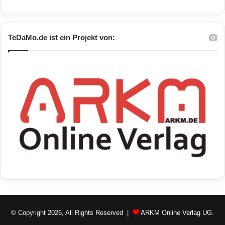
Quelle: ots
TeDaMo.de ist ein Projekt von:
ARKM.marketing
Bildpunkten
Halbleitertechnologie
ISOCELL-Technologie
Lichtempfindlichkeit
Massenproduktion
Mobilgeräte-Bildsensors
Samsung
© Copyright 2026, All Rights Reserved |
ARKM Online Verlag UG.