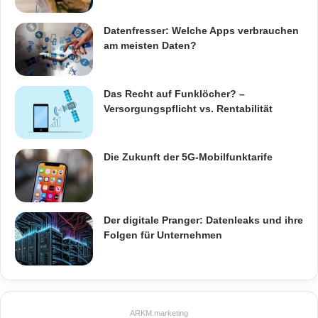
ungünstigen Lichtverhältnissen eine höhere
Datenfresser: Welche Apps verbrauchen
Farbtreue.
am meisten Daten?
Durch die Kombination der ISOCELL-
Das Recht auf Funklöcher? –
Technologie mit den industrieweit kleinsten
Versorgungspflicht vs. Rentabilität
Bildpunkten von 1,0µm erhalten Hersteller mit
dem Bildsensor S5K3P3 eine differenzierte
Die Zukunft der 5G-Mobilfunktarife
Design-Option.
Der digitale Pranger: Datenleaks und ihre
Samsungs neuer Bildsensor S5K3P3 wird
Folgen für Unternehmen
Mobilgeräteherstellern bereits heute zur
Entwicklung ihrer
Produkte
der kommenden
Generation angeboten.
ARKM.marketing