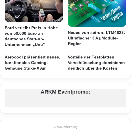
a
o
r
D
b
i
e
r
i
e
Ford verleiht Preis in Höhe
t
Neues von setron: LTM4623:
k
von 50.000 Euro an
Ultraflacher 3 A µModule-
e
t
deutsches Start-up-
Quellenangabe: „obs/Samsung Semiconductor Europe GmbH“
Regler
Unternehmen „Unu“
n
k
a
Samsungs neuer 16Mp-Bildsensor mit 1,0µm
Aerocool präsentiert neues,
Vorteile der Festplatten
u
funktionales Gaming-
Verschlüsselung dominieren
großen Pixeln reduziert im Vergleich zu
f
Gehäuse Strike-X Air
deutlich über die Kosten
j
aktuellen Sensormodulen mit 1,12µm großen
e
t
Bildpunkten die Modulbauhöhe um 20 Prozent.
z
ARKM Eventpromo:
Der Bildsensor S5K3P3 ermöglicht Module mit
t
a
einer Z-Höhe von unter 5mm und bietet
u
c
Entwicklern die Möglichkeit zur Realisierung
h
von Mobilgeräten mit einem nur minimalen
i
ARKM.marketing