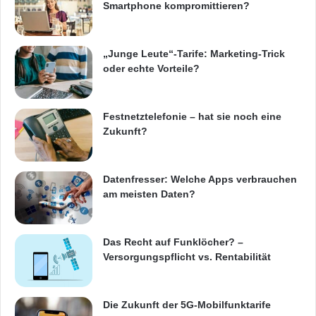
bei der Kassa und dem Verkauf der
Produkte
Smartphone kompromittieren?
über die Lagerverwaltung, Inventur und das
Bestellwesen bis hin zu Kundenbindungs- und
„Junge Leute“-Tarife: Marketing-Trick
oder echte Vorteile?
Marketing-Maßnahmen sowie schließlich
Online-Shop-Lösungen. Die tiefgreifende
Festnetztelefonie – hat sie noch eine
Integration der Webshop-Lösung in die
Zukunft?
Kernfunktionen der
Kassa-/Warenwirtschaftssoftware ist dabei der
Datenfresser: Welche Apps verbrauchen
besondere Vorteil.
am meisten Daten?
Bild-/Textquelle: offenes-presseportal.de
Das Recht auf Funklöcher? –
Versorgungspflicht vs. Rentabilität
ARKM.marketing
Die Zukunft der 5G-Mobilfunktarife