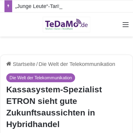
„Junge Leute“-Tarife: Marketing-Trick oder echte Vorteile?
A
Startseite
/
Die Welt der Telekommunikation
Die Welt der Telekommunikation
Kassasystem-Spezialist
ETRON sieht gute
Zukunftsaussichten in
Hybridhandel