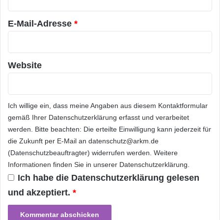
Online-Handels optimal nutzen?
*
E-Mail-Adresse
*
Ein Konzept mit Zukunft: Der Hybridhandel
Website
„Wer die Kanäle gut verzahnt, hat die besten
Chancen!“ bringt es Zoglauer, auf den Punkt.
Sein Unternehmen bietet Rundum-Lösungen
Ich willige ein, dass meine Angaben aus diesem Kontaktformular
für den „Hybridhandel“, also die sinnvolle
gemäß Ihrer
Datenschutzerklärung
erfasst und verarbeitet
werden. Bitte beachten: Die erteilte Einwilligung kann jederzeit für
Integration von Offline- und Online-Geschäft.
die Zukunft per E-Mail an datenschutz@arkm.de
„Galt früher ein Unternehmen ohne Website
(Datenschutzbeauftragter) widerrufen werden. Weitere
Informationen finden Sie in unserer
Datenschutzerklärung
.
als nicht ernstzunehmend, so lässt sich dieser
Ich habe die
Datenschutzerklärung
gelesen
Satz heute auf Händler ohne Online-Shop
und akzeptiert.
*
ummünzen: Wer keinen hat, existiert nicht“,
fasst Zoglauer zusammen. Und gibt