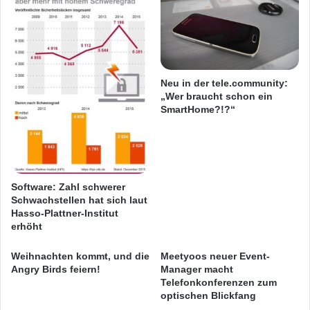
n
f
ü
r
m
o
Neu in der tele.community:
b
„Wer braucht schon ein
i
SmartHome?!?“
l
e
E
n
d
Software: Zahl schwerer
g
Schwachstellen hat sich laut
e
Online oder Offline?
Hasso-Plattner-Institut
r
erhöht
ä
Kein „entweder oder“ sondern „und“: Offline
t
Weihnachten kommt, und die
Meetyoos neuer Event-
e
Angry Birds feiern!
Manager macht
und online sind längst keine Gegensätze mehr,
Telefonkonferenzen zum
u
optischen Blickfang
n
sondern bieten Stärken und Chancen, die