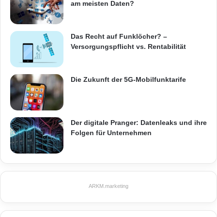
am meisten Daten?
Quelle: FX
Kommunikation
/ Collmex
Das Recht auf Funklöcher? –
Versorgungspflicht vs. Rentabilität
ARKM.marketing
Die Zukunft der 5G-Mobilfunktarife
Collmex GmbH
ERP-Lösungen
Der digitale Pranger: Datenleaks und ihre
Folgen für Unternehmen
Herstellermeldungen
Kaufmännische Cloud-Software
Saarbrücken
Vom Hype zur Normalität
ARKM.marketing