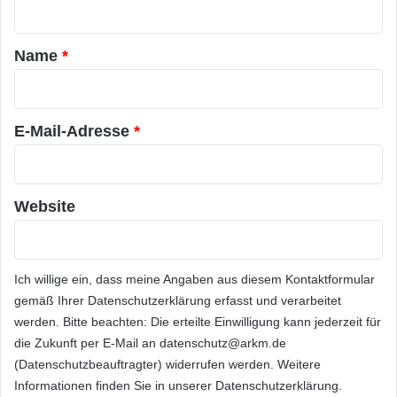
Frankreich, Italien und den Niederlanden von
i
t
M
der europäischen eReading-Community
a
E
Name
*
Q
begeistert aufgenommen werden, denn die
r
V
Leser wollen sich heute digitale Bibliotheken
*
i
d
E-Mail-Adresse
*
aufbauen, die sie ein Leben lang begleiten,
e
und die sie auf verschiedenen Geräten lesen
o
-
können, sei es eReader, Smartphone, Tablet,
T
Website
e
Desktop oder Netbook.“
c
h
„Zusätzlich zum Start umfassender eBook-
n
Ich willige ein, dass meine Angaben aus diesem Kontaktformular
o
gemäß Ihrer
Datenschutzerklärung
erfasst und verarbeitet
Angebote in der jeweiligen Sprache werden wir
l
werden. Bitte beachten: Die erteilte Einwilligung kann jederzeit für
o
sprachspezifische Ausgaben von Kobo
die Zukunft per E-Mail an datenschutz@arkm.de
g
(Datenschutzbeauftragter) widerrufen werden. Weitere
Reading Life in den einzelnen Ländern starten
i
Informationen finden Sie in unserer
Datenschutzerklärung
.
e