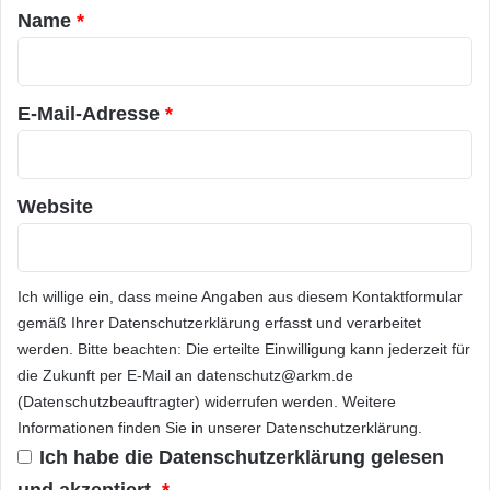
12/pm120830.html
a
s
o
Name
*
u
d
r
c
t
Die gesamte Studie mit weiteren Ergebnissen
*
h
o
e
u
E-Mail-Adresse
*
und
Informationen
zur Methodik der Studie
k
c
steht im Internet zum freien Download zur
e
h
i
,
Verfügung unter:
n
i
Website
T
P
http://www.betasystems.com/kuppingercole20
r
a
12
e
d
n
u
Ich willige ein, dass meine Angaben aus diesem Kontaktformular
d
n
gemäß Ihrer
Datenschutzerklärung
erfasst und verarbeitet
Orginal-Meldung:
t
d
werden. Bitte beachten: Die erteilte Einwilligung kann jederzeit für
h
C
die Zukunft per E-Mail an datenschutz@arkm.de
e
o
ARKM.marketing
(Datenschutzbeauftragter) widerrufen werden. Weitere
m
m
a
Informationen finden Sie in unserer
Datenschutzerklärung
.
p
m
u
Ich habe die
Datenschutzerklärung
gelesen
e
t