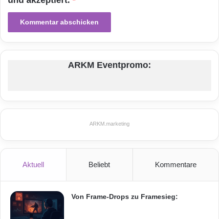
und akzeptiert.
*
h
e
r
r
Festnetz
Hardware
Informationstechnik
Internet
ITK
Telekommunikation
ARKM Eventpromo:
ARKM.marketing
Aktuell
Beliebt
Kommentare
Von Frame-Drops zu Framesieg: