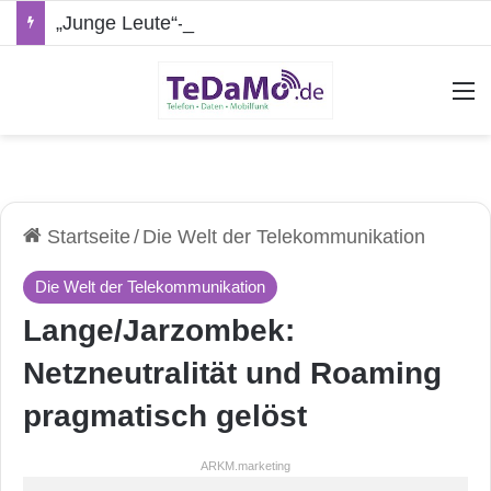
„Junge Leute“-Tarife: Marketing-Trick oder echte Vorteile?
A
Startseite
/
Die Welt der Telekommunikation
Die Welt der Telekommunikation
Lange/Jarzombek:
Netzneutralität und Roaming
pragmatisch gelöst
ARKM.marketing