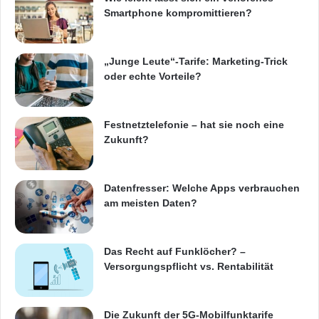
t
Smartphone kompromittieren?
z
f
ü
r
„Junge Leute“-Tarife: Marketing-Trick
M
oder echte Vorteile?
i
t
t
Festnetztelefonie – hat sie noch eine
e
Zukunft?
l
s
t
Datenfresser: Welche Apps verbrauchen
a
am meisten Daten?
n
d
Das Recht auf Funklöcher? –
Versorgungspflicht vs. Rentabilität
Die Zukunft der 5G-Mobilfunktarife