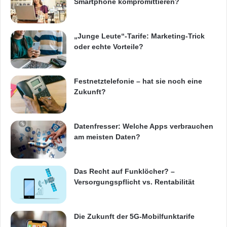
erhalten Benutzer umfangreiche
Smartphone kompromittieren?
Steuerungsmöglichkeiten und können
personalisierte Radiostationen auf Grundlage
„Junge Leute“-Tarife: Marketing-Trick
oder echte Vorteile?
ihrer Lieblingskünstler zusammenstellen.
Geben Sie einfach den Namen des
Festnetztelefonie – hat sie noch eine
gewünschten Künstlers ein, um eine neue
Zukunft?
Radiostation zu erstellen und mit
Musikstücken dieses Künstlers sowie weiterer
Datenfresser: Welche Apps verbrauchen
am meisten Daten?
Künstler ähnlicher Stilrichtung zu füttern.
Der Music Unlimited-Dienst passt sich den
Das Recht auf Funklöcher? –
Versorgungspflicht vs. Rentabilität
musikalischen Vorlieben von Benutzern
automatisch an und stellt Musikkanäle mit den
Die Zukunft der 5G-Mobilfunktarife
passendsten und unterhaltsamsten Stücken