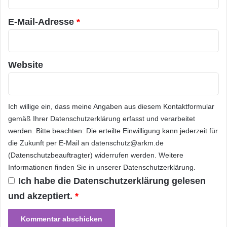
Über monatlichen Basis- und Premium-
*
u
t
Abos(2) bietet Music Unlimited Zugriff auf eine
E-Mail-Adresse
*
e
riesige Auswahl an Inhalten sowie bequeme
r
s
Funktionen zur Musiksuche.
u
Website
n
d
Im Basis-Abo kann der Dienst als
I
unbegrenzte, werbefreie Radiostation genutzt
P
Ich willige ein, dass meine Angaben aus diesem Kontaktformular
M
gemäß Ihrer
Datenschutzerklärung
erfasst und verarbeitet
werden, über die Abonnenten eine Vielzahl
werden. Bitte beachten: Die erteilte Einwilligung kann jederzeit für
benutzerseitig anpassbarer Kanäle empfangen
die Zukunft per E-Mail an datenschutz@arkm.de
können. Mit SensMe(3)(TM) werden diese
(Datenschutzbeauftragter) widerrufen werden. Weitere
Informationen finden Sie in unserer
Datenschutzerklärung
.
Kanäle nach Genre, Ära und Stimmung
Ich habe die
Datenschutzerklärung
gelesen
kategorisiert, ohne dass einzelne Musikstücke
und akzeptiert.
*
heruntergeladen oder sortiert werden müssen.