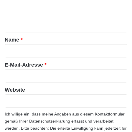
m
e
n
t
a
Name
*
r
*
E-Mail-Adresse
*
Website
Ich willige ein, dass meine Angaben aus diesem Kontaktformular
gemäß Ihrer
Datenschutzerklärung
erfasst und verarbeitet
werden. Bitte beachten: Die erteilte Einwilligung kann jederzeit für