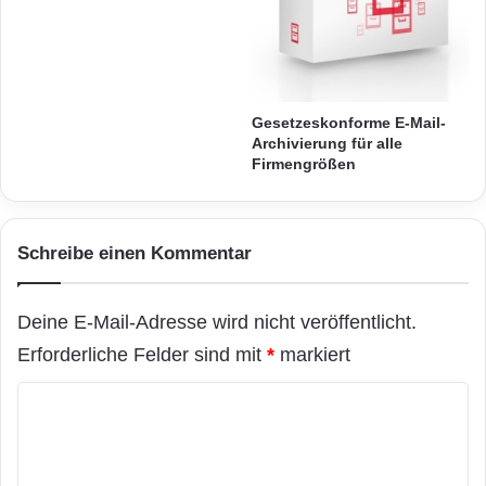
r
B
ARKM.marketing
u
c
h
t
Gesetzeskonforme E-Mail-
v
Archivierung für alle
Firmengrößen
o
Festnetz
Hardware
n
O
Informationstechnik
Internet
ITK
s
Schreibe einen Kommentar
a
Telekommunikation
k
a
Deine E-Mail-Adresse wird nicht veröffentlicht.
Erforderliche Felder sind mit
*
markiert
K
o
m