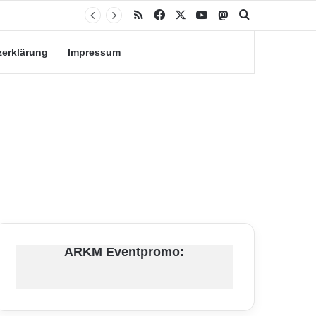
RSS
Facebook
X
YouTube
Mastodon
Suche nach
zerklärung
Impressum
ARKM Eventpromo: