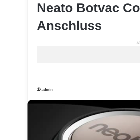
Neato Botvac Co
Anschluss
A
admin