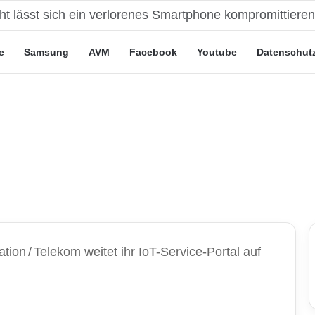
eute“-Tarife: Marketing-Trick oder echte Vorteile?
e
Samsung
AVM
Facebook
Youtube
Datenschut
ation
/
Telekom weitet ihr IoT-Service-Portal auf