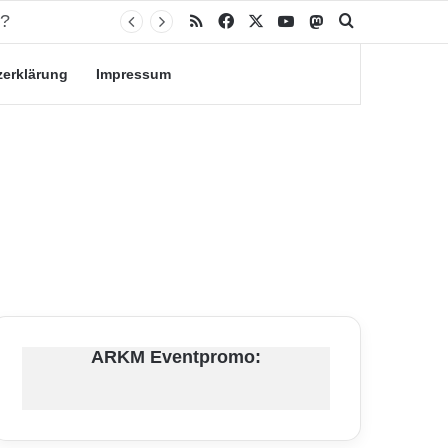
RSS
Facebook
X
YouTube
Mastodon
Suche nach
zerklärung
Impressum
ARKM Eventpromo: