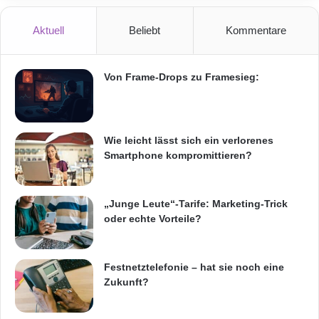
i
Einsatz in Flucht- und Rettungswegen
n
Aktuell
Beliebt
Kommentare
HSB-Sensorik
Kaba Sensorschleuse mit hohen Türflügeln
Von Frame-Drops zu Framesieg:
Lesertypen
psychologische Hürde
Sensorschleuse Argus HSB-E12
Wie leicht lässt sich ein verlorenes
Smartphone kompromittieren?
Verifikationssysteme
Zugang für Rollstuhlnutzer oder
„Junge Leute“-Tarife: Marketing-Trick
Materialtransporte e
oder echte Vorteile?
Festnetztelefonie – hat sie noch eine
Zukunft?