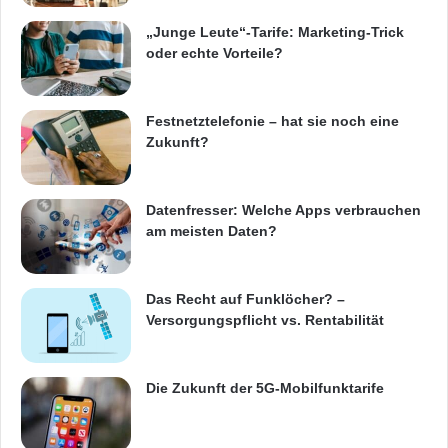
Kunden- und Mitarbeiterdaten verpflichtet. Auf
„Junge Leute“-Tarife: Marketing-Trick
den ersten Blick sieht das für die meisten
oder echte Vorteile?
Unternehmen nach sehr viel Aufwand aus,
aber tatsächlich ist es auch eine großartige
Festnetztelefonie – hat sie noch eine
Zukunft?
Gelegenheit: Indem sie die Daten von
Konsumenten schützen, verschaffen sich
Datenfresser: Welche Apps verbrauchen
Unternehmen einen Wettbewerbsvorteil.
am meisten Daten?
Schließlich erkennen immer mehr Menschen,
wie wertvoll und schutzbedürftig ihre Daten
Das Recht auf Funklöcher? –
sind.“
Versorgungspflicht vs. Rentabilität
EU-weiter Fortschritt könnte
Die Zukunft der 5G-Mobilfunktarife
bis in die USA nachhallen