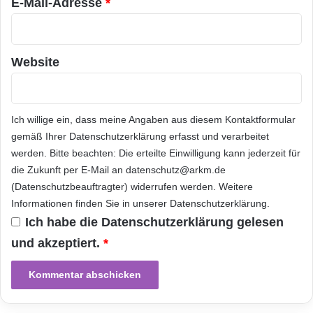
Cloudanbieters Tresorit. „Verschlüsselung ist
E-Mail-Adresse
*
s
ein unverzichtbares Werkzeug zum Schutz
t
u
sensibler Daten, aber wird allein nicht
m
Website
u
ausreichen, alle Punkte der DSGVO zu
n
erfüllen. Es gibt weitere
Herausforderungen
,
d
E
denen sich Unternehmen stellen müssen.
Ich willige ein, dass meine Angaben aus diesem Kontaktformular
u
gemäß Ihrer
Datenschutzerklärung
erfasst und verarbeitet
r
Verschlüsselung erlaubt es ihnen allerdings,
werden. Bitte beachten: Die erteilte Einwilligung kann jederzeit für
o
sich weniger um das Datenmanagement in der
die Zukunft per E-Mail an datenschutz@arkm.de
p
a
(Datenschutzbeauftragter) widerrufen werden. Weitere
Cloud zu sorgen und auf diese anderen
i
Informationen finden Sie in unserer
Datenschutzerklärung
.
Punkte zu konzentrieren“, betont
n
Ich habe die
Datenschutzerklärung
gelesen
d
Sicherheitsexperte
Lam.
und akzeptiert.
*
i
e
Z
„Wir sehen die EU-Verordnung als Möglichkeit
u
für Unternehmen, sich der Bewegung für mehr
k