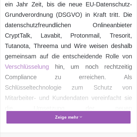
ein Jahr Zeit, bis die neue EU-Datenschutz-
Grundverordnung (DSGVO) in Kraft tritt. Die
datenschutzfreundlichen Onlineanbieter
CryptTalk, Lavabit, Protonmail, Tresorit,
Tutanota, Threema und Wire weisen deshalb
gemeinsam auf die entscheidende Rolle von
Verschlüsselung
hin, um noch rechtzeitig
Compliance zu erreichen. Als
Schlüsseltechnologie zum Schutz von
Mitarbeiter- und Kundendaten vereinfacht sie
die Umsetzung der neuen
Zeige mehr
Datenschutzrichtlinien und hilft Unternehmen,
unnötige Kosten und Bußgelder zu vermeiden.