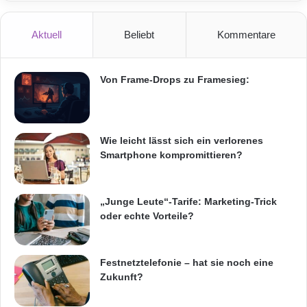
Aktuell
Beliebt
Kommentare
Von Frame-Drops zu Framesieg:
Wie leicht lässt sich ein verlorenes
Smartphone kompromittieren?
Dieser
QR-Code
führt zur
Jobsuchmaschine.
„Junge Leute“-Tarife: Marketing-Trick
Foto: djd
oder echte Vorteile?
ARKM.marketing
Festnetztelefonie – hat sie noch eine
Zukunft?