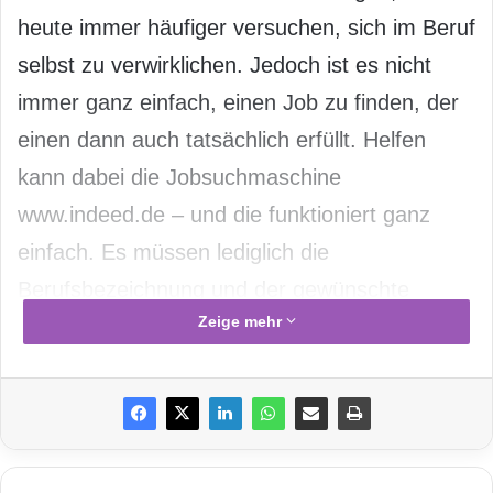
heute immer häufiger versuchen, sich im Beruf
selbst zu verwirklichen. Jedoch ist es nicht
immer ganz einfach, einen Job zu finden, der
einen dann auch tatsächlich erfüllt. Helfen
kann dabei die Jobsuchmaschine
www.indeed.de – und die funktioniert ganz
einfach. Es müssen lediglich die
Berufsbezeichnung und der gewünschte
Zeige mehr
Arbeitsort eingegeben werden – schon liefert
die
Suchmaschine
zahlreiche Stellenangebote.
Auch Arbeitgeber können dort inserieren, um
ihren Wunschmitarbeiter zu finden.