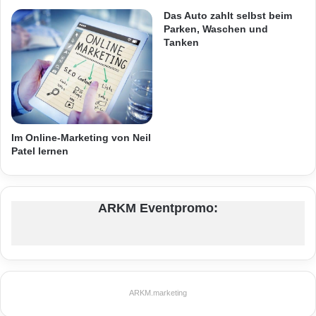
e
r
Das Auto zahlt selbst beim
Parken, Waschen und
t
Tanken
j
u
n
g
e
M
a
Im Online-Marketing von Neil
g
Patel lernen
i
e
r
ARKM Eventpromo:
w
e
l
t
w
e
ARKM.marketing
i
t