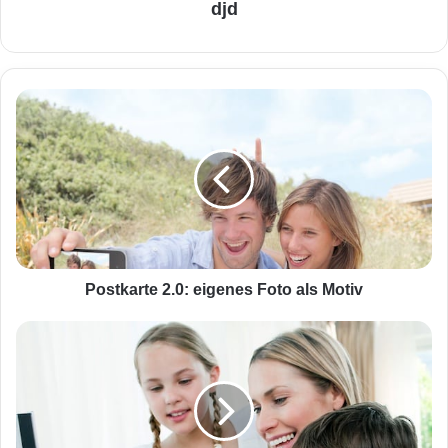
djd
P
o
s
t
k
a
r
t
e
2
Postkarte 2.0: eigenes Foto als Motiv
.
0
O
:
n
e
l
i
i
g
n
e
e