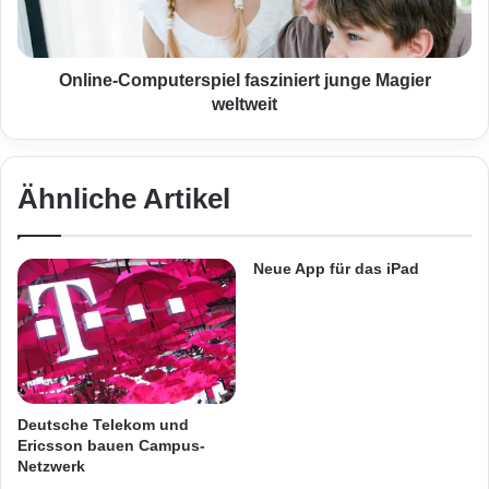
n
-
e
C
s
o
F
m
Online-Computerspiel fasziniert junge Magier
o
p
weltweit
t
u
o
t
a
e
l
r
Ähnliche Artikel
s
s
M
p
o
i
Neue App für das iPad
t
e
i
l
v
f
a
Die Jobsuchmaschine ist ganz einfach zu
s
bedienen.
z
i
Deutsche Telekom und
Foto: djd/thx
n
Ericsson bauen Campus-
i
Netzwerk