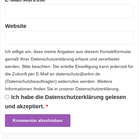
Website
Magische Momente: Die Online-Zauberwelt
Ich willige ein, dass meine Angaben aus diesem Kontaktformular
fasziniert die ganze Familie.
gemäß Ihrer
Datenschutzerklärung
erfasst und verarbeitet
Foto: djd/DELASOCIAL/thx
werden. Bitte beachten: Die erteilte Einwilligung kann jederzeit für
die Zukunft per E-Mail an datenschutz@arkm.de
(Datenschutzbeauftragter) widerrufen werden. Weitere
Abenteuer im Dschungel
Informationen finden Sie in unserer
Datenschutzerklärung
.
Ich habe die
Datenschutzerklärung
gelesen
Azteka stellt die bisher anspruchsvollste Welt
und akzeptiert.
*
von „Wizard101“ dar und bietet besonders
jungen Nachwuchszauberern im Alter
zwischen acht und zwölf Jahren spannende