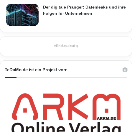
zahlreichen Details sorgt das Online-
Der digitale Pranger: Datenleaks und ihre
Computerspiel für viel Abwechslung.
Folgen für Unternehmen
Foto: djd/DELASOCIAL
ARKM.marketing
ARKM.marketing
TeDaMo.de ist ein Projekt von:
30 Millionen Gamer
Abenteuer meistern
Computergame
davonzaubern
Dschungelwelt von Azteka
junge Magier