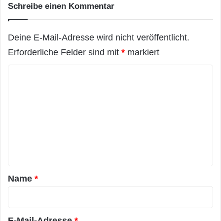
e
Schreibe einen Kommentar
n
Deine E-Mail-Adresse wird nicht veröffentlicht.
Erforderliche Felder sind mit
*
markiert
K
o
m
m
e
n
t
a
Name
*
r
*
E-Mail-Adresse
*