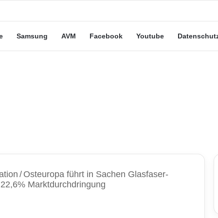
eute“-Tarife: Marketing-Trick oder echte Vorteile?
e
Samsung
AVM
Facebook
Youtube
Datenschut
ation
/
Osteuropa führt in Sachen Glasfaser-
it 22,6% Marktdurchdringung