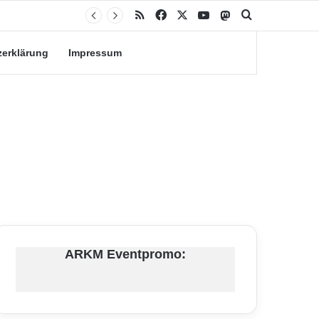
RSS
Facebook
X
YouTube
Mastodon
Suche nach
zerklärung
Impressum
ARKM Eventpromo: