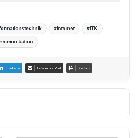
formationstechnik
Internet
ITK
kommunikation
LinkedIn
Teile es via Mail
Drucken