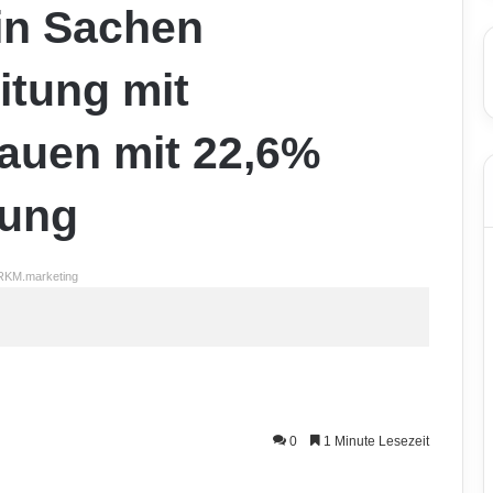
in Sachen
itung mit
tauen mit 22,6%
gung
RKM.marketing
0
1 Minute Lesezeit