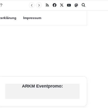
RSS
Facebook
X
YouTube
Mastodon
Suche nach
zerklärung
Impressum
ARKM Eventpromo: