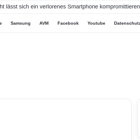
eute“-Tarife: Marketing-Trick oder echte Vorteile?
e
Samsung
AVM
Facebook
Youtube
Datenschut