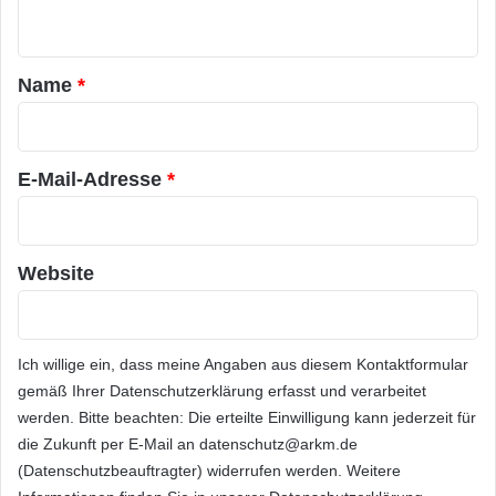
n
h
ARKM.marketing
r
t
e
a
Name
*
r
r
L
i
*
t
E-Mail-Adresse
*
a
Festnetz
Hardware
u
e
Informationstechnik
Internet
ITK
n
Website
m
Telekommunikation
i
t
2
Ich willige ein, dass meine Angaben aus diesem Kontaktformular
2
,
gemäß Ihrer
Datenschutzerklärung
erfasst und verarbeitet
6
werden. Bitte beachten: Die erteilte Einwilligung kann jederzeit für
%
die Zukunft per E-Mail an datenschutz@arkm.de
M
(Datenschutzbeauftragter) widerrufen werden. Weitere
a