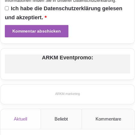
Informationen finden Sie in unserer
Datenschutzerklärung
.
r
Ich habe die
Datenschutzerklärung
gelesen
k
t
und akzeptiert.
*
d
u
r
c
h
d
ARKM Eventpromo:
r
i
n
g
u
n
ARKM.marketing
g
Aktuell
Beliebt
Kommentare