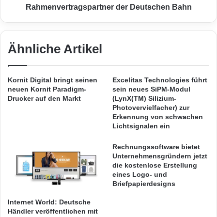
l
c
Rahmenvertragspartner der Deutschen Bahn
unseres Projekts, die Instrumentierungs- und
a
h
s
l
Steuerungssysteme der Cofrentes-Anlage zu
f
a
modernisieren,“ so Vicente Zuriaga, für das
a
n
Ähnliche Artikel
s
d
Modernisierungsprojekt bei Iberdrola
e
i
r
zuständiger Techniker. „Die Entscheidung für
s
Kornit Digital bringt seinen
Excelitas Technologies führt
-
t
neuen Kornit Paradigm-
sein neues SiPM-Modul
die Waterfall-Lösung beruht unter anderem auf
V
e
Drucker auf den Markt
(LynX(TM) Silizium-
e
r
Photovervielfacher) zur
der Tatsache, dass sie die Erstellung einer
r
n
Erkennung von schwachen
identischen Echtzeitkopie des OSIsoft PI
b
Lichtsignalen ein
e
r
u
Historian-Servers unterstützt, auf die Nutzer
e
Rechnungssoftware bietet
t
i
Unternehmensgründern jetzt
im Cofrentes-Managementnetzwerk bei Bedarf
R
die kostenlose Erstellung
t
a
Zugriff hätten. Gleichzeitig verhindert sie die
eines Logo- und
u
h
Briefpapierdesigns
n
m
Übertragung jeglicher
Informationen
aus
g
e
Internet World: Deutsche
diesem Netzwerk auf die Steuerungs- und
m
n
Händler veröffentlichen mit