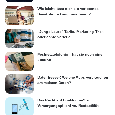
Orginal-Meldung:
Wie leicht lässt sich ein verlorenes
Smartphone kompromittieren?
ARKM.marketing
„Junge Leute“-Tarife: Marketing-Trick
oder echte Vorteile?
Festnetz
Hardware
Festnetztelefonie – hat sie noch eine
Zukunft?
Informationstechnik
Internet
ITK
Telekommunikation
Datenfresser: Welche Apps verbrauchen
am meisten Daten?
Das Recht auf Funklöcher? –
Versorgungspflicht vs. Rentabilität