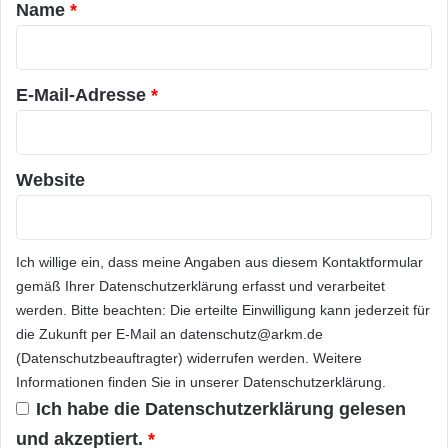
Versorgungs- und Kritische Infrastrukturen bei
a
Name
*
m
s
r
der Einhaltung von NERC-CIP, NRC, CFATS
i
c
t
h
*
und anderen Vorschriften und Standards sowie
2
e
E-Mail-Adresse
*
2
Richtlinien und Best Practices für Cyber-
n
,
B
Sicherheit.
6
a
%
h
Website
M
n
Als grösstes Kernkraftwerk Spaniens
a
r
produziert Cofrentes bis zu 1.092 Megawatt
k
Strom bzw. 4,7 % der Stromerzeugung
Ich willige ein, dass meine Angaben aus diesem Kontaktformular
t
gemäß Ihrer
Datenschutzerklärung
erfasst und verarbeitet
d
Spaniens und 15 % der gesamten in
u
werden. Bitte beachten: Die erteilte Einwilligung kann jederzeit für
spanischen Kernkraftwerken erzeugten
r
die Zukunft per E-Mail an datenschutz@arkm.de
c
(Datenschutzbeauftragter) widerrufen werden. Weitere
Energie. Die Anlage verhindert pro Jahr den
h
Informationen finden Sie in unserer
Datenschutzerklärung
.
d
Ausstoss von etwa 6,5 Millionen Tonnen CO2-
Ich habe die
Datenschutzerklärung
gelesen
r
Emission und spielt somit eine zentrale Rolle in
i
und akzeptiert.
*