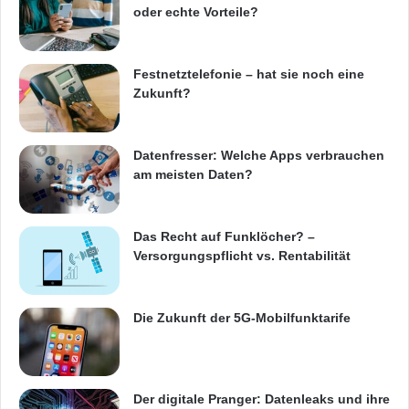
oder echte Vorteile?
Flugscheinen, Hotelzimmern, Mietwagen,
Pauschalreisen und Kreuzfahrten Geld zu
Festnetztelefonie – hat sie noch eine
sparen. Ausser von zwingend verbindlichen
Zukunft?
Preisen können Reisende von Name Your
Own Price(R) profitieren – priceline.coms
Datenfresser: Welche Apps verbrauchen
am meisten Daten?
berühmter Service, der die niedrigsten
verfügbaren Preise liefern kann. Agoda.com ist
Das Recht auf Funklöcher? –
ein in Asien ansässiger
Versorgungspflicht vs. Rentabilität
Hotelreservierungsservice, der in 37 Sprachen
zur Verfügung steht. TravelJigsaw ist ein
Die Zukunft der 5G-Mobilfunktarife
multinationaler Mietwagenservice, der seine
Reservierungsdienste an über 4.000 Orten
anbietet. Kundenberatung steht in 29
Der digitale Pranger: Datenleaks und ihre