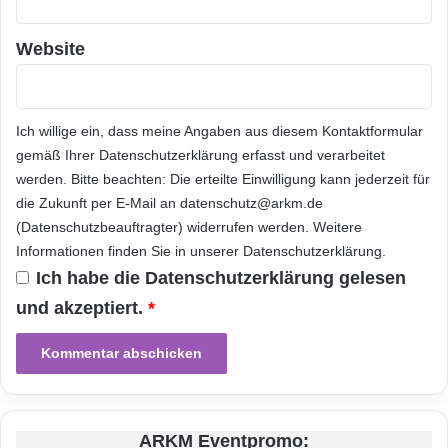
führen – ein Team das unermüdlich auf der
Suche nach hervorragenden Unterkünften für
Website
unsere Kunden ist, egal wo auf der Welt sie
hinreisen möchten. Ich freue mich auf die
Ich willige ein, dass meine Angaben aus diesem Kontaktformular
Zusammenarbeit
mit Paul in seiner neuen
gemäß Ihrer
Datenschutzerklärung
erfasst und verarbeitet
Rolle als Teil des Booking.com-Teams.“
werden. Bitte beachten: Die erteilte Einwilligung kann jederzeit für
die Zukunft per E-Mail an datenschutz@arkm.de
Informationen
zu The Priceline Group
(Datenschutzbeauftragter) widerrufen werden. Weitere
Informationen finden Sie in unserer
Datenschutzerklärung
.
Ich habe die
Datenschutzerklärung
gelesen
The Priceline Group ist führend bei
und akzeptiert.
*
internationalen Online-Hotelreservierungen mit
über 200.000 teilnehmenden Hotels weltweit.
Die Gruppe umfasst vier hauptsächliche
Marken, nämlich Booking.com, priceline.com,
ARKM Eventpromo: