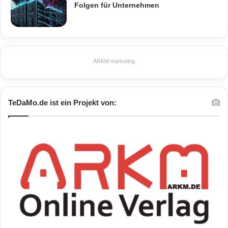
Folgen für Unternehmen
Sprachen zur Verfügung.
Orginal-Meldung:
ARKM.marketing
ARKM.marketing
TeDaMo.de ist ein Projekt von:
Festnetz
Hardware
Informationstechnik
Internet
ITK
Telekommunikation