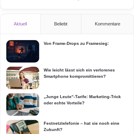
4
Rechenzentrumsbetrieb
Thomas Fischer
WorldHostingDays-Event-Reihe
Aktuell
Beliebt
Kommentare
Von Frame-Drops zu Framesieg:
Wie leicht lässt sich ein verlorenes
Smartphone kompromittieren?
„Junge Leute“-Tarife: Marketing-Trick
oder echte Vorteile?
Festnetztelefonie – hat sie noch eine
Zukunft?