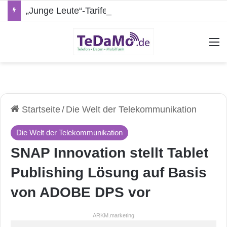
„Junge Leute“-Tarife: Marketing-Trick oder echte Vorteile?
A
Startseite
/
Die Welt der Telekommunikation
Die Welt der Telekommunikation
SNAP Innovation stellt Tablet
Publishing Lösung auf Basis
von ADOBE DPS vor
ARKM.marketing