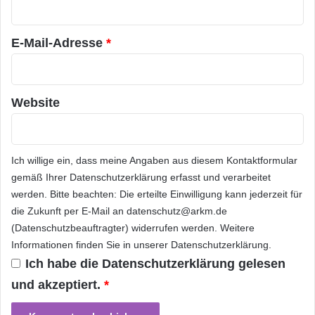
r
e
*
Weitere
Informationen
unter
www.snap.de
r
E-Mail-Adresse
*
e
Ansprechpartner für die Presse: Ulrich Zimmer
r
ulrich.zimmer@snap.de SNAP Innovation
s
c
Softwareentwicklungsgesellschaft mbH Max-
Website
h
Brauer-Allee 50 22765 Hamburg
www.snap.de
ü
t
Tel: 040-389044-10
t
Ich willige ein, dass meine Angaben aus diesem Kontaktformular
e
r
gemäß Ihrer
Datenschutzerklärung
erfasst und verarbeitet
Orginal-Meldung:
n
werden. Bitte beachten: Die erteilte Einwilligung kann jederzeit für
die Zukunft per E-Mail an datenschutz@arkm.de
ARKM.marketing
(Datenschutzbeauftragter) widerrufen werden. Weitere
Informationen finden Sie in unserer
Datenschutzerklärung
.
Ich habe die
Datenschutzerklärung
gelesen
und akzeptiert.
*