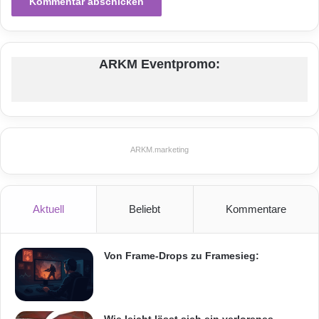
Festnetz
Hardware
Informationstechnik
Internet
ITK
ARKM Eventpromo:
Telekommunikation
ARKM.marketing
Aktuell
Beliebt
Kommentare
Von Frame-Drops zu Framesieg:
Wie leicht lässt sich ein verlorenes