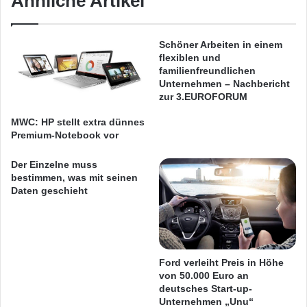
Ähnliche Artikel
sie mit Werbung und Metadaten angereichert
p
k
p
t
zu einer Ausgabe zusammengestellt werden.
y
o
Schöner Arbeiten in einem
'
Vor Veröffentlichung erfolgt der Test auf den
r
flexiblen und
w
:
familienfreundlichen
Zielgeräten oder auf einer Simulation.
i
"
Unternehmen – Nachbericht
r
S
zur 3.EUROFORUM
Schließlich werden die fertigen Projekte per
d
o
MWC: HP stellt extra dünnes
Mausklick über den Adobe-Distributionsservice
d
c
Premium-Notebook vor
e
k
freigegeben.
n
s
Der Einzelne muss
M
"
bestimmen, was mit seinen
a
v
Die Produktion der Publikationen ist kostenfrei,
Daten geschieht
r
o
erst bei Veröffentlichung der App fallen Kosten
k
n
t
m
an.
f
e
ü
d
Ford verleiht Preis in Höhe
r
i
Um die Effektivität zu erhöhen und die
von 50.000 Euro an
m
f
deutsches Start-up-
Produktion zu automatisieren empfehlen wir
o
ü
Unternehmen „Unu“