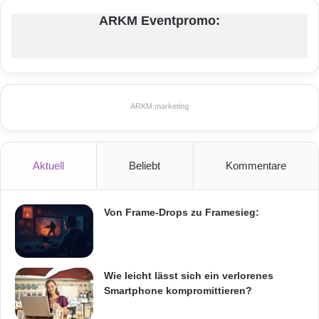
m
r
ARKM Eventpromo:
(
ä
S
t
a
e
l
i
z
m
u
B
ARKM.marketing
f
ü
e
r
r
o
6
Aktuell
Beliebt
Kommentare
,
1
0
Von Frame-Drops zu Framesieg:
5
8
7
B
Wie leicht lässt sich ein verlorenes
e
Smartphone kompromittieren?
r
l