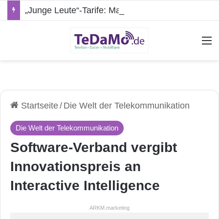
„Junge Leute“-Tarife: Marketing-Trick oder echte Vorteile?
A
Startseite
/
Die Welt der Telekommunikation
Die Welt der Telekommunikation
Software-Verband vergibt
Innovationspreis an
Interactive Intelligence
ARKM.marketing