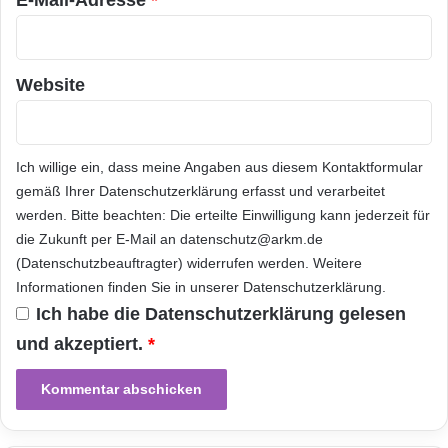
E
i
S
v
E
e
U
f
Website
S
ü
I
r
n
M
n
u
Ich willige ein, dass meine Angaben aus diesem Kontaktformular
o
l
v
gemäß Ihrer
Datenschutzerklärung
erfasst und verarbeitet
t
a
i
werden. Bitte beachten: Die erteilte Einwilligung kann jederzeit für
t
f
die Zukunft per E-Mail an datenschutz@arkm.de
i
u
(Datenschutzbeauftragter) widerrufen werden. Weitere
o
n
Informationen finden Sie in unserer
Datenschutzerklärung
.
n
k
Ich habe die
Datenschutzerklärung
gelesen
s
t
z
i
und akzeptiert.
*
e
o
n
n
t
s
r
g
u
e