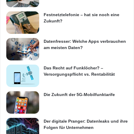
mehr als 380 verwalteten Industrieobjekten ist
Festnetztelefonie – hat sie noch eine
Goodman der größte Immobilienkonzern für
Zukunft?
Industrieobjekte an der australischen Börse
und einer der größten notierten Konzerne für
Datenfresser: Welche Apps verbrauchen
Industrieimmobilien weltweit. Goodman
am meisten Daten?
beschäftigt weltweit mehr als 900 Experten an
über 34 Standorten in 17 Ländern. Durch das
Das Recht auf Funklöcher? –
Versorgungspflicht vs. Rentabilität
integrierte Geschäftsmodell ?own + develop +
manage“ hat Goodman ein umfassendes
Die Zukunft der 5G-Mobilfunktarife
Verständnis für die wachsenden
Anforderungen seiner Kunden und ihre sich
stetig verändernden
Geschäftsprozesse
. In
Der digitale Pranger: Datenleaks und ihre
Folgen für Unternehmen
Europa verfügt Goodman über