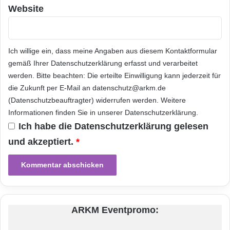
Danny Peeters. Goodman wurde in der März-
Website
Ausgabe des Magazins PropertyEU zum
Entwickler Nummer 1 in Europa ernannt.
Ich willige ein, dass meine Angaben aus diesem Kontaktformular
Bewertet wurden die zwischen 2009 und 2011
gemäß Ihrer
Datenschutzerklärung
erfasst und verarbeitet
abgeschlossenen industriellen Projekte in
werden. Bitte beachten: Die erteilte Einwilligung kann jederzeit für
Quadratmetern. Zu Goodman Goodman ist
die Zukunft per E-Mail an datenschutz@arkm.de
(Datenschutzbeauftragter) widerrufen werden. Weitere
ein global führender, börsennotierter
Informationen finden Sie in unserer
Datenschutzerklärung
.
Immobilienkonzern. Der Unternehmensfokus
Ich habe die
Datenschutzerklärung
gelesen
liegt auf der Entwicklung, dem Besitz und der
und akzeptiert.
*
Verwaltung industrieller und gewerblicher
Liegenschaften in Kontinentaleuropa,
Großbritannien und dem asiatisch-pazifischen
ARKM Eventpromo:
Raum. Goodman investiert in
Gewerbegebiete, Büro- und Industrieparks,