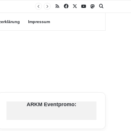
RSS
Facebook
X
YouTube
Mastodon
Suche nach
zerklärung
Impressum
ARKM Eventpromo: