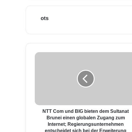
ots
N
T
T
C
o
m
u
n
d
B
NTT Com und BIG bieten dem Sultanat
I
Brunei einen globalen Zugang zum
G
Internet; Regierungsunternehmen
b
entscheidet sich bei der Erweiterung