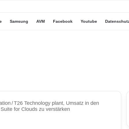
eute“-Tarife: Marketing-Trick oder echte Vorteile?
e
Samsung
AVM
Facebook
Youtube
Datenschut
ation
/
T26 Technology plant, Umsatz in den
Suite for Clouds zu verstärken