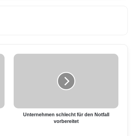
U
n
t
e
r
n
e
h
m
e
Unternehmen schlecht für den Notfall
n
vorbereitet
s
c