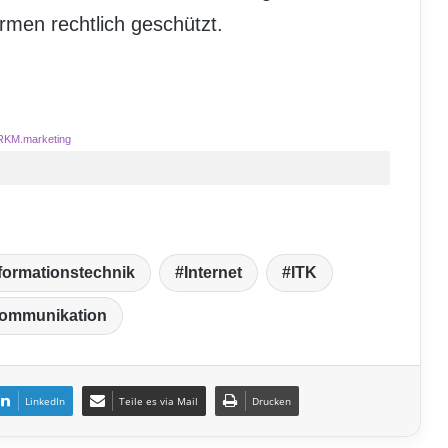
rmen rechtlich geschützt.
RKM.marketing
formationstechnik
Internet
ITK
kommunikation
LinkedIn
Teile es via Mail
Drucken