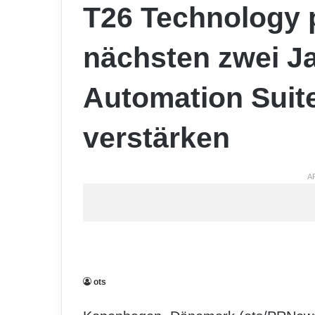
T26 Technology p
nächsten zwei J
Automation Suite
verstärken
A
ots