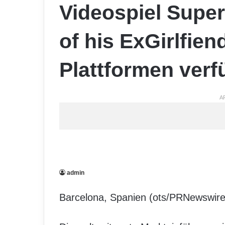
Videospiel Supe
of his ExGirlfien
Plattformen verf
A
admin
Barcelona, Spanien (ots/PRNewswire