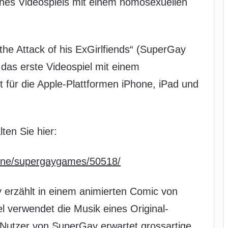
eines Videospiels mit einem homosexuellen
the Attack of his ExGirlfiends“ (SuperGay
 das erste Videospiel mit einem
 für die Apple-Plattformen iPhone, iPad und
ten Sie hier:
prne/supergaygames/50518/
 erzählt in einem animierten Comic von
l verwendet die Musik eines Original-
e Nutzer von SuperGay erwartet grossartige