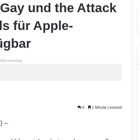
rGay und the Attack
ds für Apple-
ügbar
RKM.marketing
0
1 Minute Lesezeit
) –