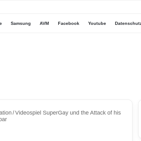
ute“-Tarife: Marketing-Trick oder echte Vorteile?
e
Samsung
AVM
Facebook
Youtube
Datenschut
ation
/
Videospiel SuperGay und the Attack of his
bar