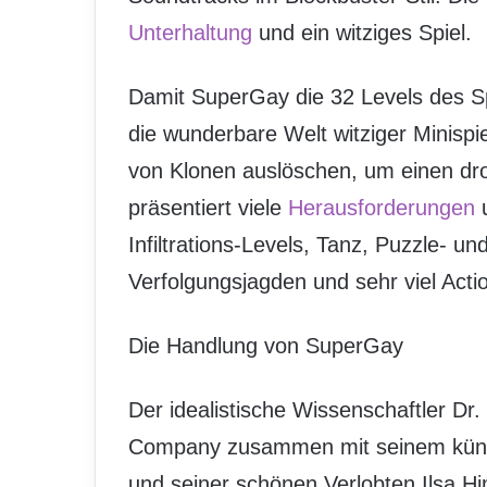
Unterhaltung
und ein witziges Spiel.
Damit SuperGay die 32 Levels des Spi
die wunderbare Welt witziger Minispi
von Klonen auslöschen, um einen dr
präsentiert viele
Herausforderungen
u
Infiltrations-Levels, Tanz, Puzzle- un
Verfolgungsjagden und sehr viel Acti
Die Handlung von SuperGay
Der idealistische Wissenschaftler Dr
Company zusammen mit seinem künft
und seiner schönen Verlobten Ilsa H