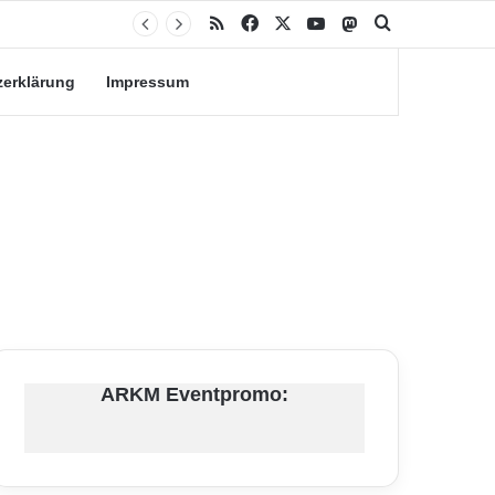
RSS
Facebook
X
YouTube
Mastodon
Suche nach
zerklärung
Impressum
ARKM Eventpromo: