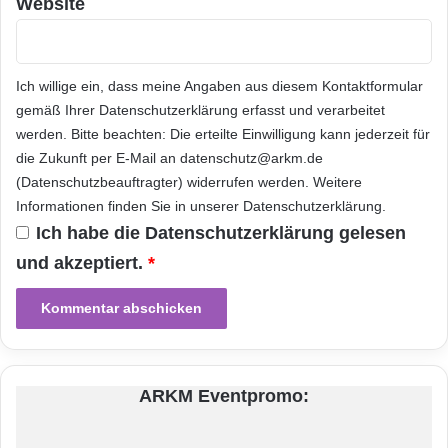
i
Website
a
l
Orginal-Meldung:
O
f
Ich willige ein, dass meine Angaben aus diesem Kontaktformular
f
ARKM.marketing
gemäß Ihrer
Datenschutzerklärung
erfasst und verarbeitet
i
werden. Bitte beachten: Die erteilte Einwilligung kann jederzeit für
c
die Zukunft per E-Mail an datenschutz@arkm.de
e
(Datenschutzbeauftragter) widerrufen werden. Weitere
r
Informationen finden Sie in unserer
Datenschutzerklärung
.
Ich habe die
Datenschutzerklärung
gelesen
Festnetz
Hardware
und akzeptiert.
*
Informationstechnik
Internet
ITK
Telekommunikation
ARKM Eventpromo: