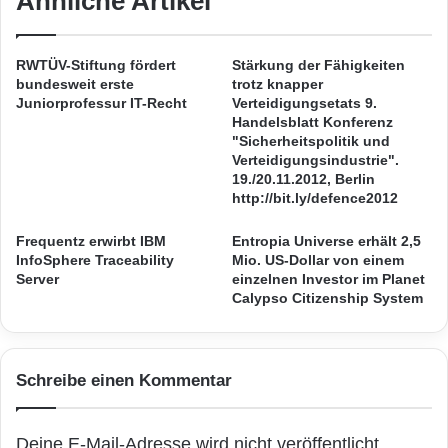
Ähnliche Artikel
c
r
Passagierinformation und Fahrgastsicherheit
h
n
in Fahrzeugen und an Bahnhöfen und
l
e
RWTÜV-Stiftung fördert
Stärkung der Fähigkeiten
u
n
bundesweit erste
trotz knapper
Haltestellen.
s
n
Juniorprofessur IT-Recht
Verteidigungsetats 9.
s
t
Handelsblatt Konferenz
a
S
"Sicherheitspolitik und
Das 144 km lange Schienennetz der MGB
n
Verteidigungsindustrie".
o
erstreckt sich von Zermatt nach Disentis und
19./20.11.2012, Berlin
d
h
http://bit.ly/defence2012
i
r
von Andermatt nach Göschenen. In Disentis
e
a
Frequentz erwirbt IBM
Entropia Universe erhält 2,5
d
b
besteht Anschluss an die Rhätische Bahn, mit
InfoSphere Traceability
Mio. US-Dollar von einem
i
K
Server
einzelnen Investor im Planet
der die MGB gemeinsam den Glacier-Express
g
a
Calypso Citizenship System
i
k
zwischen Zermatt und den Bündner
t
a
Destinationen St. Moritz, Davos und Chur
a
l
l
i
Schreibe einen Kommentar
betreibt. Die Rhätische Bahn setzt seit einigen
e
a
Z
z
Jahren ebenfalls das
u
u
Deine E-Mail-Adresse wird nicht veröffentlicht.