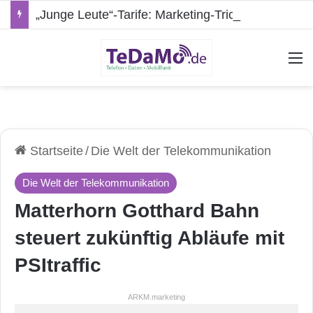
„Junge Leute“-Tarife: Marketing-Trick oder echte Vorteile?
A
Startseite
/
Die Welt der Telekommunikation
Die Welt der Telekommunikation
Matterhorn Gotthard Bahn
steuert zukünftig Abläufe mit
PSItraffic
ARKM.marketing