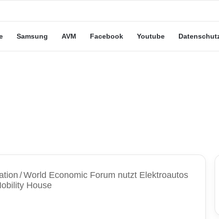
eute“-Tarife: Marketing-Trick oder echte Vorteile?
e
Samsung
AVM
Facebook
Youtube
Datenschut
ation
/
World Economic Forum nutzt Elektroautos
Mobility House