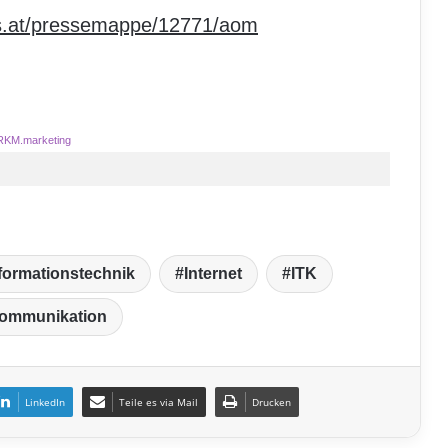
ts.at/pressemappe/12771/aom
RKM.marketing
formationstechnik
Internet
ITK
kommunikation
LinkedIn
Teile es via Mail
Drucken