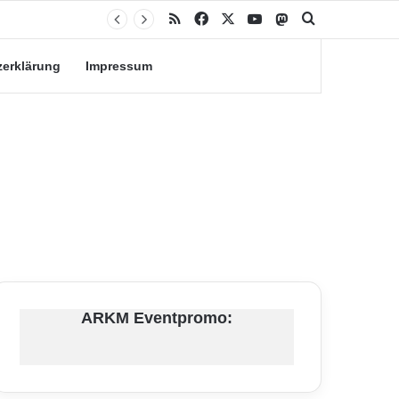
RSS
Facebook
X
YouTube
Mastodon
Suche nach
zerklärung
Impressum
ARKM Eventpromo: