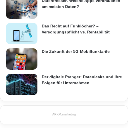
Datenfresser: Welche Apps verbrauchen
am meisten Daten?
Kopfhörer
inkl. multifunktionaler Hülle: Dient als Ständer,
Das Recht auf Funklöcher? –
Tastatur und Bildschirmschutz mit
Versorgungspflicht vs. Rentabilität
Magnetverschlussfunktion
inkl.
Microsoft Office
Probeversion zum 1 Jahr
Die Zukunft der 5G-Mobilfunktarife
kostenlos testen
Das Xoro PAD 10W4 Windows 8.1 Tablet ist
Der digitale Pranger: Datenleaks und ihre
ab sofort verfügbar. UVP 249 Euro
Folgen für Unternehmen
ARKM.marketing
ARKM.marketing