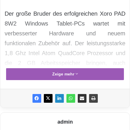
Der große Bruder des erfolgreichen Xoro PAD
8W2 Windows Tablet-PCs wartet mit
verbesserter Hardware und neuem
funktionalen Zubehör auf. Der leistungsstarke
1,8 Ghz Intel Atom QuadCore Prozessor und
die 2 GB Arbeitsspeicher bringen, auch
unterwegs, die benötigte Leistung für
Zeige mehr
komplexe Aufgaben in Textverarbeitung, bei
Spielen oder in Grafikanwendungen. Der
große 32 GB interne Speicher (erweiterbar bis
64GB durch MicroSDHC Speicherkarte) bietet
ausreichend Platz für Ihre Dokumente, Videos,
admin