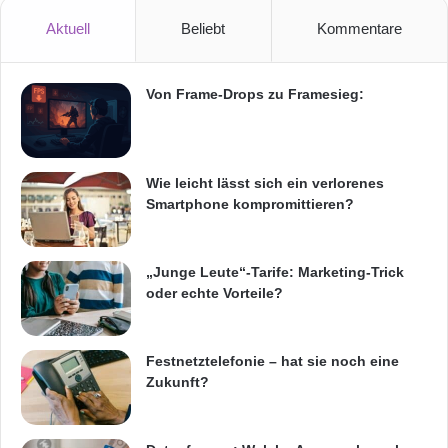
Speicherkarte)
Aktuell
Beliebt
Kommentare
Leistungsstarker Intel QuadCore Prozessor
mit max. 1.8GHz
Von Frame-Drops zu Framesieg:
GPU: Intel HD Graphic (Gen7)
eingebautes WLAN (802.11 b/g/n), Bluetooth
4.0
Wie leicht lässt sich ein verlorenes
HD Media-Player: unterstützt die gängigen
Smartphone kompromittieren?
Video-, Musik- und Fotoformate
0,3 Megapixel Webcam (Frontseite), 2
„Junge Leute“-Tarife: Marketing-Trick
oder echte Vorteile?
Megapixel Kamera (Rückseite)
eingebauter leistungsstarker 6000 mAh Akku
Festnetztelefonie – hat sie noch eine
Umfangreiche Anschlussmöglichkeiten:
Zukunft?
MicroHDMI Ausgang, MicroSDHC
Speicherkartenschacht, MicroUSB Anschluss,