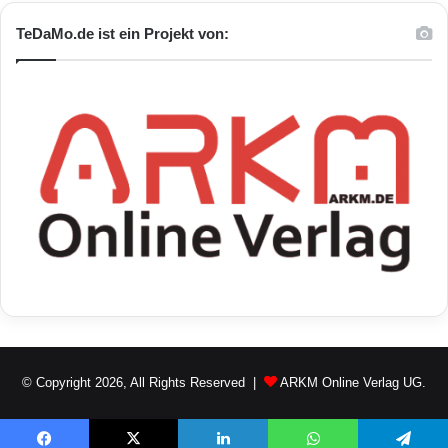
TeDaMo.de ist ein Projekt von:
8 Ghz Intel Atom QuadCore Prozessor
MAS Elektronik AG
MicroSDHC Speicherkarte
Tablet-Computern der Marke Xoro
Windows 8.1 Tablet PC
Xoro PAD 8W2 Windows Tablet-PCs
Xoro Windows Tablet PC "PAD 10W4"
© Copyright 2026, All Rights Reserved |
ARKM Online Verlag UG.