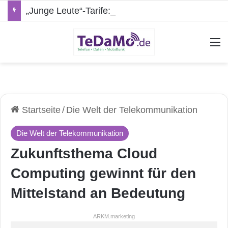
„Junge Leute“-Tarife: Marketing-Trick oder echte Vorteile?
A
Startseite
/
Die Welt der Telekommunikation
Die Welt der Telekommunikation
Zukunftsthema Cloud
Computing gewinnt für den
Mittelstand an Bedeutung
ARKM.marketing