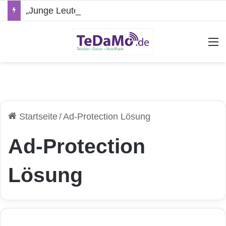
„Junge Leute“-Tarife: Marketing-Trick oder echte Vorteile?
A
Startseite
/
Ad-Protection Lösung
Ad-Protection
Lösung