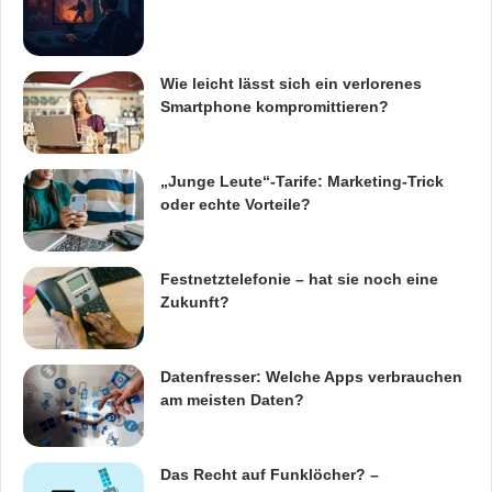
Die Integration von AdVantage in Webseiten
Wie leicht lässt sich ein verlorenes
erfolgt über den LaterPay Connector und
Smartphone kompromittieren?
erfordert nur wenige Zeilen Code. Das gelingt
mit einem Zeitaufwand von wenigen Stunden
„Junge Leute“-Tarife: Marketing-Trick
auch in komplexen Content Management
oder echte Vorteile?
Systemen.
Festnetztelefonie – hat sie noch eine
Zukunft?
Das Konzept von LaterPay
LaterPay macht das Verkaufen von digitalen
Datenfresser: Welche Apps verbrauchen
Inhalten so einfach wie möglich. Anbieter
am meisten Daten?
können dafür zwischen unterschiedlichen
Erlösmodellen wählen. Durch die
Das Recht auf Funklöcher? –