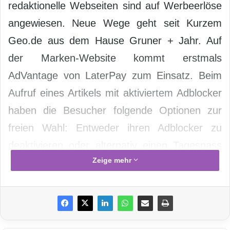
redaktionelle Webseiten sind auf Werbeerlöse
angewiesen. Neue Wege geht seit Kurzem
Geo.de aus dem Hause Gruner + Jahr. Auf
der Marken-Website kommt erstmals
AdVantage von LaterPay zum Einsatz. Beim
Aufruf eines Artikels mit aktiviertem Adblocker
haben die Besucher folgende Optionen zur
freien Wahl: Entweder ihren Adblocker zu
deaktivieren oder alternativ einen Tagespass
Zeige mehr
(0,49 Euro) bzw. Wochenpass (2,99 Euro) zu
erwerben, um Geo.de mit aktiviertem
Adblocker werbefrei zu nutzen. Die ersten
Ergebnisse unterstreichen die hohe Akzeptanz