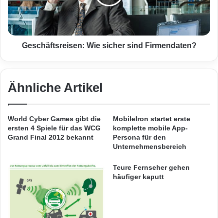
b
ä
Beim Erwerb eines Zeitpasses für Geo.de
e
f
greift das bekannte LaterPay Prinzip: Mit nur
i
t
O
s
zwei Klicks und ohne vorherige Registrierung
2
r
Geschäftsreisen: Wie sicher sind Firmendaten?
e
bestätigen die Nutzer den Kauf. Gezahlt wird
i
erst, wenn Inhalte für 5 Euro erworben
s
Ähnliche Artikel
e
wurden.
n
:
W
World Cyber Games gibt die
MobileIron startet erste
i
ersten 4 Spiele für das WCG
komplette mobile App-
e
Grand Final 2012 bekannt
Persona für den
s
Unternehmensbereich
i
c
Teure Fernseher gehen
h
häufiger kaputt
e
r
s