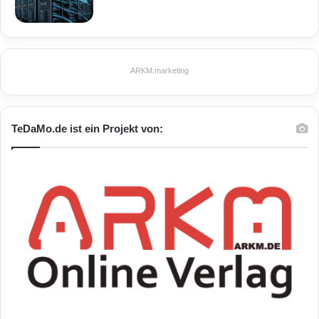
Aport-212PG
BSD-Socket-Library
Device-Server Aport-212PG von Artila
ARKM.marketing
Ethernet-Seriell-Konverters
Programmierbare Plattform für Geräte-Netzwerke
TeDaMo.de ist ein Projekt von:
Prozessor ARM Cortex M3
Windows-Management-Utility