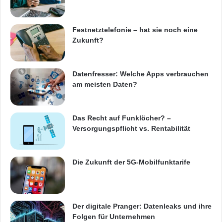
Die Entwicklungsmöglichkeiten zusammen mit
der energiesparenden und wartungsarmen
Festnetztelefonie – hat sie noch eine
Hardware machen den Aport-212PG zur
Zukunft?
idealen Plattform für das Geräte-Internet und
die Kommunikation serieller Daten in TCP/IP-
Datenfresser: Welche Apps verbrauchen
Netzwerken. Erhältlich ist der Aport-212PG
am meisten Daten?
über den unabhängigen Distributor Acceed
(www.acceed.de).
Das Recht auf Funklöcher? –
Versorgungspflicht vs. Rentabilität
Quelle: OpenPR.
Die Zukunft der 5G-Mobilfunktarife
ARKM.marketing
Der digitale Pranger: Datenleaks und ihre
Folgen für Unternehmen