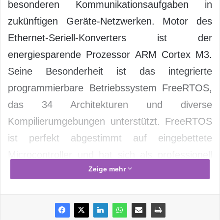
besonderen Kommunikationsaufgaben in
zukünftigen Geräte-Netzwerken. Motor des
Ethernet-Seriell-Konverters ist der
energiesparende Prozessor ARM Cortex M3.
Seine Besonderheit ist das integrierte
programmierbare Betriebssystem FreeRTOS,
das 34 Architekturen und diverse
Kompilierumgebungen unterstützt. FreeRTOS
ist perfekt abgestimmt auf eingebettete
Microcontroller und hat sich als professionell
Zeige mehr
entwickeltes und robustes System in
industriellen und kommerziellen Umgebungen
weltweit bewährt.