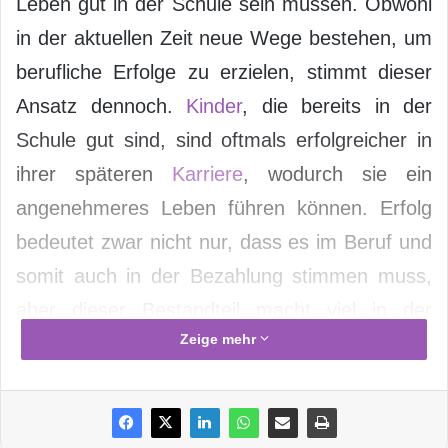
Leben gut in der Schule sein müssen. Obwohl
in der aktuellen Zeit neue Wege bestehen, um
berufliche Erfolge zu erzielen, stimmt dieser
Ansatz dennoch.
Kinder
, die bereits in der
Schule gut sind, sind oftmals erfolgreicher in
ihrer späteren
Karriere
, wodurch sie ein
angenehmeres Leben führen können. Erfolg
bedeutet zwar nicht nur, dass es im Beruf und
somit auch in der Bezahlung stimmen muss,
aber dieser Bestandteil macht viel in der
Zeige mehr
Zufriedenheit eines Menschen aus.
Dementsprechend sollten Eltern ihren Kindern
nahelegen, dass sie
in der Schule aufpassen