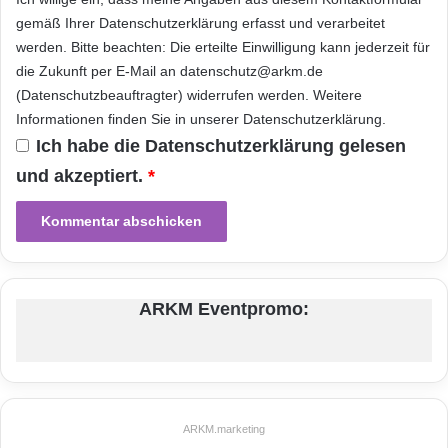
vorab abgewogen werden müssen.
gemäß Ihrer
Datenschutzerklärung
erfasst und verarbeitet
werden. Bitte beachten: Die erteilte Einwilligung kann jederzeit für
die Zukunft per E-Mail an datenschutz@arkm.de
ARKM.marketing
(Datenschutzbeauftragter) widerrufen werden. Weitere
Informationen finden Sie in unserer
Datenschutzerklärung
.
Ich habe die
Datenschutzerklärung
gelesen
und akzeptiert.
*
Ausbildung
Beruf
Bildungsweg
Schule
Studium
ARKM Eventpromo:
ARKM.marketing