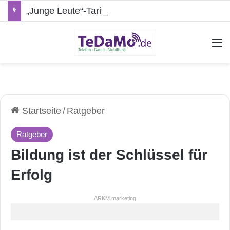
„Junge Leute“-Tarife: Marketing-Trick oder echte Vorteile?
A
Startseite
/
Ratgeber
Ratgeber
Bildung ist der Schlüssel für
Erfolg
ARKM.marketing