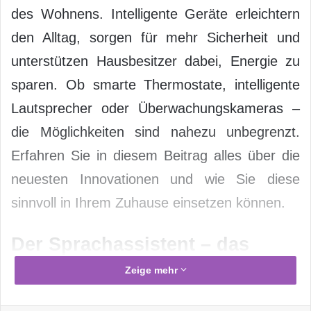
des Wohnens. Intelligente Geräte erleichtern
den Alltag, sorgen für mehr Sicherheit und
unterstützen Hausbesitzer dabei, Energie zu
sparen. Ob smarte Thermostate, intelligente
Lautsprecher oder Überwachungskameras –
die Möglichkeiten sind nahezu unbegrenzt.
Erfahren Sie in diesem Beitrag alles über die
neuesten Innovationen und wie Sie diese
sinnvoll in Ihrem Zuhause einsetzen können.
Der Sprachassistent – das
Herzstück des Smart Homes
Zeige mehr
Sie heißen Alexa, Google Assistant oder Siri