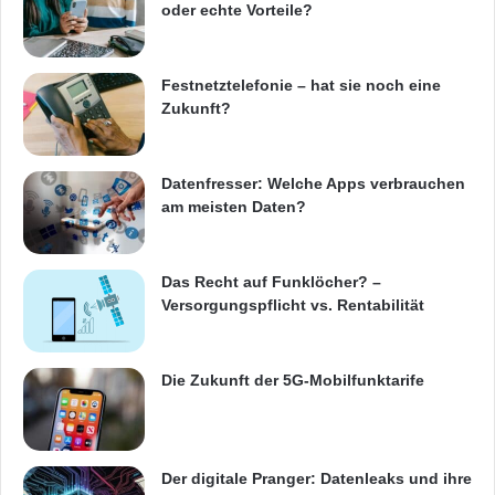
oder echte Vorteile?
Dabei lassen die Systeme zahlreiche
interessante Spielereien zu. Lassen Sie sich
Festnetztelefonie – hat sie noch eine
beispielsweise morgens durch ein sanftes
Zukunft?
Licht wecken, das nach und nach heller wird.
Abends ist es hingegen sinnvoll, ein warmes,
Datenfresser: Welche Apps verbrauchen
gedimmtes Licht zu wählen, welches Sie beim
am meisten Daten?
Entspannen begleitet.
Das Recht auf Funklöcher? –
Smart-Home-Geräte mithilfe
Versorgungspflicht vs. Rentabilität
von SIM-Datenkarten ohne
Die Zukunft der 5G-Mobilfunktarife
WLAN nutzen
Einige Smart-Home-Geräte sind auf eine
Der digitale Pranger: Datenleaks und ihre
stabile
Internetverbindung
angewiesen, um