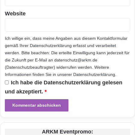
r
Sicherheitskameras gehören zu den
i
c
Website
beliebtesten Smart-Home-Geräten. Sie bieten
h
nicht nur Schutz vor Einbrüchen, sondern
t
i
auch praktische Funktionen wie die
g
Ich willige ein, dass meine Angaben aus diesem Kontaktformular
e
Überwachung von Haustieren oder Kindern.
gemäß Ihrer
Datenschutzerklärung
erfasst und verarbeitet
f
werden. Bitte beachten: Die erteilte Einwilligung kann jederzeit für
Sie profitieren dabei unter anderem von einer
ü
die Zukunft per E-Mail an datenschutz@arkm.de
r
Bewegungserkennung, die Ihnen eine
(Datenschutzbeauftragter) widerrufen werden. Weitere
S
Informationen finden Sie in unserer
Datenschutzerklärung
.
Benachrichtigung sendet, wenn ungewöhnliche
i
Ich habe die
Datenschutzerklärung
gelesen
e
Aktivitäten auftreten. Per Live-Stream sind Sie
?
und akzeptiert.
*
in der Lage, jederzeit auf die Kamerabilder
zuzugreifen – selbst im Dunklen.
Einige Modelle sind sogar mit Lautsprechern
und Mikrofonen ausgestattet, sodass Sie mit
ARKM Eventpromo: