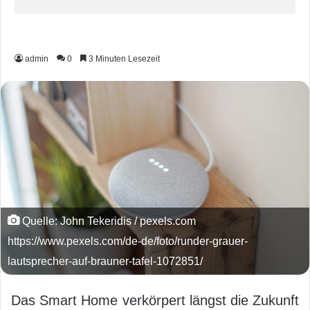
admin
0
3 Minuten Lesezeit
Quelle: John Tekeridis / pexels.com
https://www.pexels.com/de-de/foto/runder-grauer-
lautsprecher-auf-brauner-tafel-1072851/
Das Smart Home verkörpert längst die Zukunft