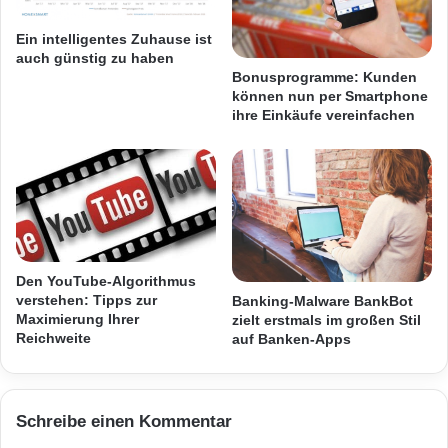
sind eine ideale Lösung, um den Strom und
s
r
Gas-Verbrauch in Wohnräumen zu
t
i
Ein intelligentes Zuhause ist
b
g
auch günstig zu haben
kontrollieren. Diese Geräte lernen Ihre
e
i
Bonusprogramme: Kunden
i
können nun per Smartphone
n
Vorlieben kennen und passen die Temperatur
ihre Einkäufe vereinfachen
T
a
automatisch daran an, um Komfort und
e
l
D
e
Energieeinsparungen zu maximieren.
a
o
M
d
o
e
Vorzüge smarter Thermostate:
r
D
Den YouTube-Algorithmus
r
Automatische Anpassung der Temperatur
verstehen: Tipps zur
Banking-Malware BankBot
i
Maximierung Ihrer
zielt erstmals im großen Stil
je nach Tageszeit und Wetter
t
Reichweite
auf Banken-Apps
t
Fernsteuerung der Heizung über eine App
a
n
von unterwegs aus
b
Schreibe einen Kommentar
Analyse von Heizmustern und gezielte
i