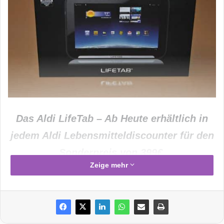
Das Aldi LifeTab – Ab Heute erhältlich in
jedem Aldi Lebensmitteldiscounter für den
Sonderpreis von 399€.
Zeige mehr
Heute, am 29.03.2012 wird erstmals das
Aldi
LifeTab
zum Sonderpreis von 399€ beim
Lebensmitteldiscounter Aldi verkauft.