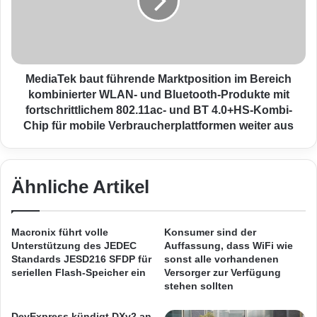
D
a
Leistungsfähigkeit.
o
T
N
e
o
Laut Herstellerangaben hält der Li-Polymer-
k
t
b
Akku bis zu 10 Stunden ohne Stromkabel.
T
a
MediaTek baut führende Marktposition im Bereich
r
u
kombinierter WLAN- und Bluetooth-Produkte mit
a
t
fortschrittlichem 802.11ac- und BT 4.0+HS-Kombi-
Um den 100%igen Akkustand zu erreichen,
c
f
Chip für mobile Verbraucherplattformen weiter aus
k
ü
werden ca. vier Stunden Zeit benötigt.
"
h
f
r
Ein umfangreiches Zubehör wird mitgeliefert.
ü
e
Ähnliche Artikel
r
n
Zu dem gehören ein USB – Adapterkabel mit
M
d
a
e
USB – Host – Funktion, ein USB – PC –
Macronix führt volle
Konsumer sind der
x
M
Unterstützung des JEDEC
Auffassung, dass WiFi wie
Verbindungskabel, ein HDMI – Kabel, ein
t
a
Standards JESD216 SFDP für
sonst alle vorhandenen
h
r
seriellen Flash-Speicher ein
Versorger zur Verfügung
Headset, ein Netzteil, eine elegante Tasche,
o
k
stehen sollten
eine Anleitung, eine mattierte
n
t
3
p
DevExpress kündigt DXv2 an