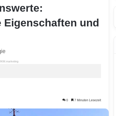
enswerte:
e Eigenschaften und
gie
RKM.marketing
0
7 Minuten Lesezeit