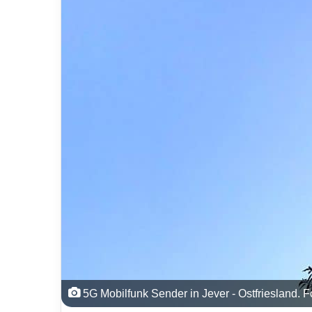
5G Mobilfunk Sender in Jever - Ostfriesland.