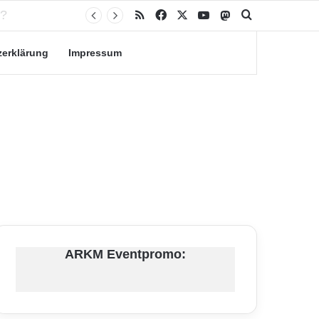
RSS
Facebook
X
YouTube
Mastodon
Suche nach
zerklärung
Impressum
ARKM Eventpromo: