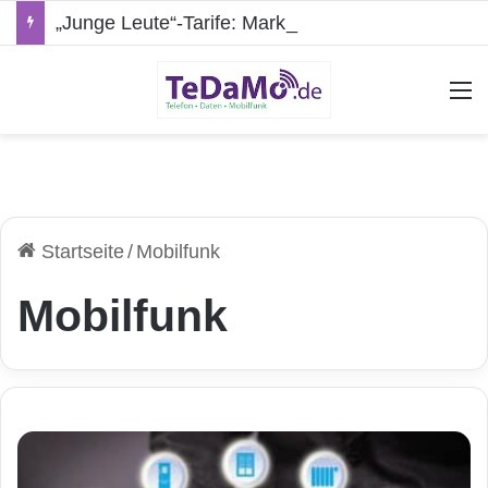
„Junge Leute“-Tarife: Marketing-Trick oder echte Vorteile?
A
Startseite
/
Mobilfunk
Mobilfunk