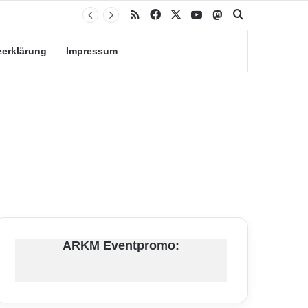
RSS
Facebook
X
YouTube
Mastodon
Suche nach
zerklärung
Impressum
ARKM Eventpromo: