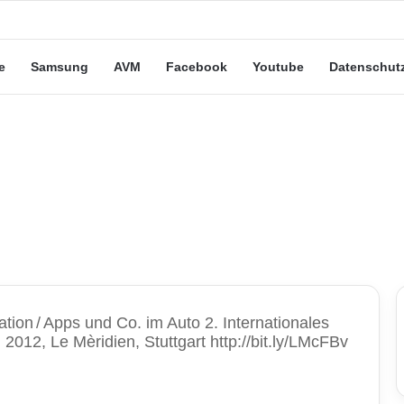
eute“-Tarife: Marketing-Trick oder echte Vorteile?
e
Samsung
AVM
Facebook
Youtube
Datenschut
ation
/
Apps und Co. im Auto 2. Internationales
2012, Le Mèridien, Stuttgart http://bit.ly/LMcFBv