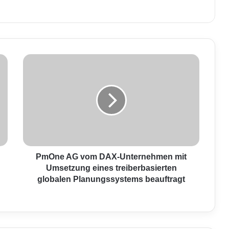
P
m
O
n
e
A
G
v
o
m
PmOne AG vom DAX-Unternehmen mit
D
Umsetzung eines treiberbasierten
A
globalen Planungssystems beauftragt
X
-
U
n