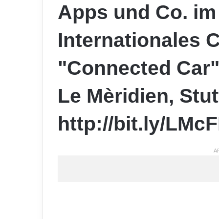
Apps und Co. im 
Internationales 
"Connected Car" 
Le Mèridien, Stut
http://bit.ly/LMc
A