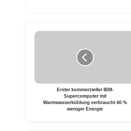
E
r
s
t
e
r
k
o
m
m
Erster kommerzieller IBM-
e
Supercomputer mit
r
Warmwasserkühlung verbraucht 40 %
z
weniger Energie
i
e
l