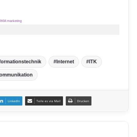
RKM.marketing
formationstechnik
Internet
ITK
kommunikation
LinkedIn
Teile es via Mail
Drucken