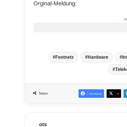
Orginal-Meldung:
A
Festnetz
Hardware
In
Tele
Teilen
Facebook
X
ots