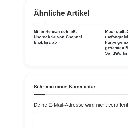
l
e
Ähnliche Artikel
r
I
B
M
Miller Heiman schließt
Mcor stellt
-
Übernahme von Channel
umfangreic
Enablers ab
Farbeigens
S
gesamten B
u
SolidWorks
p
e
r
c
o
m
Schreibe einen Kommentar
p
u
t
Deine E-Mail-Adresse wird nicht veröffentl
e
r
K
m
o
i