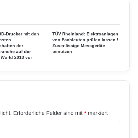
t
e
r
n
e
h
 3D-Drucker mit den
TÜV Rheinland: Elektroanlagen
m
hsten
von Fachleuten prüfen lassen /
chaften der
Zuverlässige Messgeräte
e
ranche auf der
benutzen
n
 World 2013 vor
m
i
t
U
m
s
e
t
z
icht.
Erforderliche Felder sind mit
*
markiert
u
n
g
e