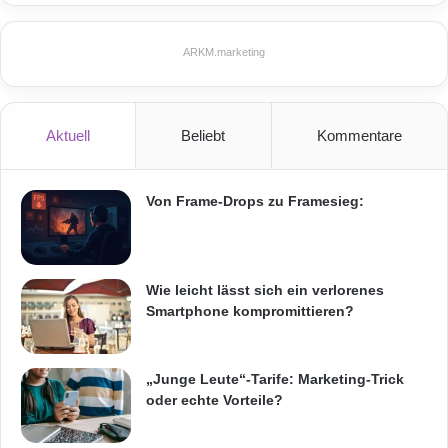
Telekommunikation
r
t
ARKM.marketing
e
n
,
H
Aktuell
Beliebt
Kommentare
a
r
d
Von Frame-Drops zu Framesieg:
w
a
r
e
u
Wie leicht lässt sich ein verlorenes
n
Smartphone kompromittieren?
d
a
n
„Junge Leute“-Tarife: Marketing-Trick
d
oder echte Vorteile?
e
r