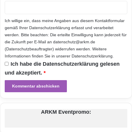
e
n
n
Unternehmen in die Lage, schnell und effektiv
s
D
o
passende Kundensegmente über
a
l
Ich willige ein, dass meine Angaben aus diesem Kontaktformular
t
e
aufmerksamkeitsstarke Kampagnen
gemäß Ihrer
Datenschutzerklärung
erfasst und verarbeitet
e
n
werden. Bitte beachten: Die erteilte Einwilligung kann jederzeit für
anzusprechen.“
n
s
die Zukunft per E-Mail an datenschutz@arkm.de
r
p
(Datenschutzbeauftragter) widerrufen werden. Weitere
a
i
Orginal-Meldung:
u
e
Informationen finden Sie in unserer
Datenschutzerklärung
.
m
l
Ich habe die
Datenschutzerklärung
gelesen
e
ARKM.marketing
und akzeptiert.
*
,
P
r
e
p
a
Festnetz
Hardware
ARKM Eventpromo:
i
d
Informationstechnik
Internet
ITK
k
a