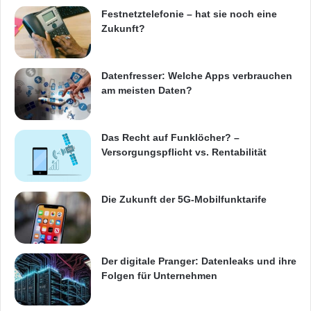
e
Festnetztelefonie – hat sie noch eine
s
Zukunft?
G
a
m
Datenfresser: Welche Apps verbrauchen
i
am meisten Daten?
n
g
z
u
Das Recht auf Funklöcher? –
b
Versorgungspflicht vs. Rentabilität
e
h
ö
Die Zukunft der 5G-Mobilfunktarife
r
Der digitale Pranger: Datenleaks und ihre
Folgen für Unternehmen