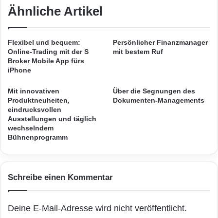
n
r
Ähnliche Artikel
AudienceScience Gateway zusammen.
V
a
Scout24 kreiert damit passende
e
k
r
t
Konsumenten-Segmente und liefert diese für
Flexibel und bequem:
Persönlicher Finanzmanager
k
i
Online-Trading mit der S
mit bestem Ruf
a
Branding- und Performance-Kampagnen aus.
v
Broker Mobile App fürs
u
e
iPhone
f
D
„Wir haben uns für AudienceScience
v
e
Mit innovativen
Über die Segnungen des
o
a
Produktneuheiten,
Dokumenten-Managements
entschieden, um damit neue Targeting
n
l
eindrucksvollen
m
Ausstellungen und täglich
s
Handlungsfelder im Online Marketing für
wechselndem
o
r
Scout24 zu erschließen“, so Nils-Ole Connor.
Bühnenprogramm
k
u
o
n
„Mit AudienceScience Gateway können wir
n
d
übergreifend
o
Informationen
in Echtzeit so
u
Schreibe einen Kommentar
a
m
verarbeiten, dass wir relevante Zielgruppen
n
O
P
n
erkennen, präzise Segmente schaffen und
Deine E-Mail-Adresse wird nicht veröffentlicht.
o
l