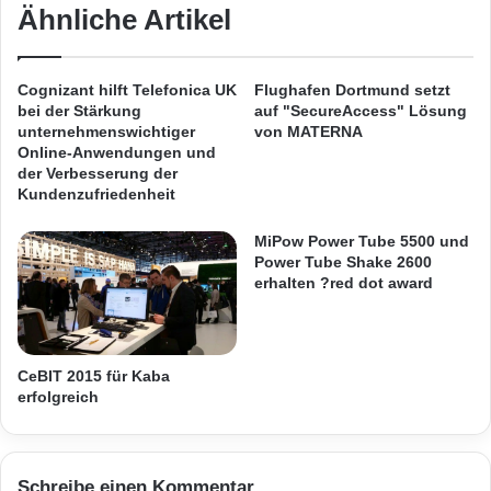
r
e
Ähnliche Artikel
i
g
DRS (vertreten durch die Marken Data Room
e
e
Services und DRSdigital) ist der Spezialist für
s
w
Cognizant hilft Telefonica UK
Flughafen Dortmund setzt
7
i
bei der Stärkung
auf "SecureAccess" Lösung
Softwarelösungen und Serviceleistungen zur
n
unternehmenswichtiger
von MATERNA
n
Online-Anwendungen und
Begleitung von komplexen Assets entlang der
t
der Verbesserung der
gesamten Wertschöpfungskette. Das
Kundenzufriedenheit
T
e
Unternehmen
ist vor allem für seinen virtuellen
MiPow Power Tube 5500 und
l
Power Tube Shake 2600
e
Datenraum (VDR) bekannt. Das aktuell
erhalten ?red dot award
k
schnellste und sicherste Modell seiner Art
o
m
bildet die optimale Grundlage für vertrauliche
-
CeBIT 2015 für Kaba
Due Diligence Prozesse. Seit der Gründung im
T
erfolgreich
o
Jahr 2001 hat DRS tausende von
c
h
Transaktionen begleitet.
t
Schreibe einen Kommentar