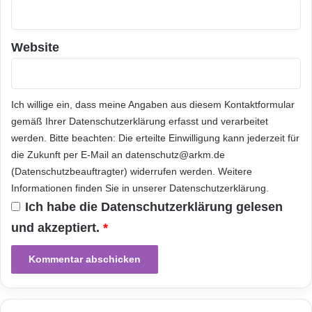
a
y
P
Website
l
a
t
t
Ich willige ein, dass meine Angaben aus diesem Kontaktformular
f
gemäß Ihrer
Datenschutzerklärung
erfasst und verarbeitet
o
werden. Bitte beachten: Die erteilte Einwilligung kann jederzeit für
r
die Zukunft per E-Mail an datenschutz@arkm.de
m
(Datenschutzbeauftragter) widerrufen werden. Weitere
Informationen finden Sie in unserer
Datenschutzerklärung
.
Ich habe die
Datenschutzerklärung
gelesen
und akzeptiert.
*