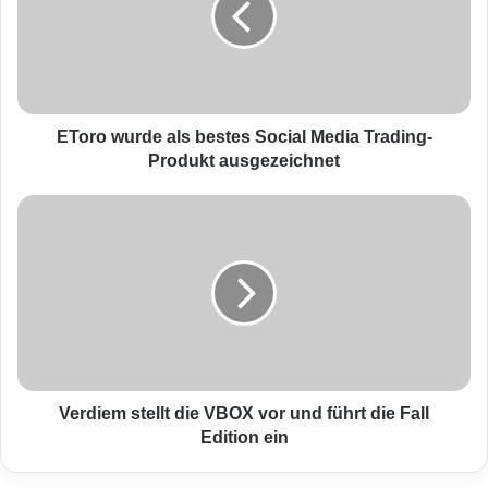
o
Bundesaußenminister Guido Westerwelle, den
w
u
ein aktueller politischer Termin gehindert hatte,
r
nach Potsdam zu kommen, sicherte zu, die
d
e
EToro wurde als bestes Social Media Trading-
Schirmherrschaft über diese besondere Form
a
Produkt ausgezeichnet
l
der Wissenschaftskooperation zu
s
V
übernehmen. Das HPI und die technische
b
e
e
r
Universität Peking (BJUT) vereinbarten beim
s
d
Festakt, ihre Zusammenarbeit fortzusetzen
t
i
e
e
und zu vertiefen. Ins Auge gefasst sind zum
s
m
S
s
Beispiel gemeinsame Forschung zu
o
t
semantischer Analyse und Suche von
c
e
Verdiem stellt die VBOX vor und führt die Fall
i
l
Edition ein
Multimedia-Inhalten, eine gemeinsame E-
a
l
Learning-Plattform sowie Stipendien- und
l
t