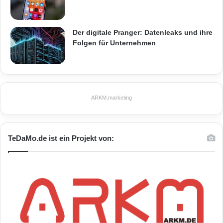
aufnehmen. Von dort aus bringen derzeit fünf
chinesische Doktoranden unter gemeinsamer
Der digitale Pranger: Datenleaks und ihre
Betreuung ihrer Professoren
Folgen für Unternehmen
Forschungsbeiträge zum Thema „Mass Data
Analytics and Knowledge Discovery“ in die 50-
köpfige HPI Research School ein. Regelmäßig
ARKM.marketing
veranstaltet das HPI zusammen mit der
Shanghai University deutsch-chinesische
TeDaMo.de ist ein Projekt von:
Workshops zum Thema Cloud Computing.
Und mit der Communication University of
China (CUC) arbeitet das Potsdamer Institut,
das seit fünf Jahren Europas erste
Innovationsschule für Studenten betreibt, bei