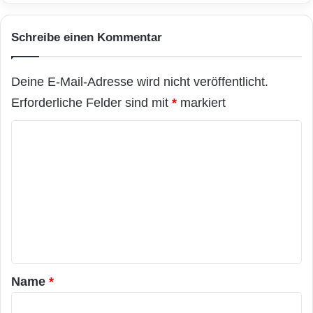
u
F
E-Mail-Botschaft von Peking über Karlsruhe in
s
a
die weite Welt lautete am 20. September
g
l
Schreibe einen Kommentar
e
l
1987: „Across the Great Wall we can reach
z
E
e
every corner in the world“ und „Über die
d
Deine E-Mail-Adresse wird nicht veröffentlicht.
i
i
Große Mauer erreichen wir alle Ecken der
Erforderliche Felder sind mit
*
markiert
c
t
h
i
Welt“.
K
n
o
e
o
n
t
e
Entscheidend „die Strippen gezogen“ hatte,
m
i
wie schon drei Jahre zuvor bei der Anbindung
m
n
e
Deutschlands ans CSNET, einen der
n
Wegbereiter des Internets, der damalige
t
Karlsruher Informatikprofessor Werner Zorn.
a
Name
*
Der heute 70-Jährige war von 2001 bis zu
r
seiner Pensionierung 2007 Inhaber des