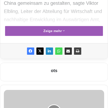
China gemeinsam zu gestalten, sagte Viktor
Elbling, Leiter der Abteilung für Wirtschaft und
nachhaltige Entwicklung im Auswärtigen Amt,
bei der Festveranstaltung im Potsdamer
Zeige mehr
Hasso-Plattner-Institut
(HPI). Dessen Direktor
Christoph Meinel vermittelt seit 29. Oktober
2002 als deutscher Professor in englischer
Sprache chinesischen Studenten online
Themen der Internetsicherheit. Damals hatte
ots
es die Volksrepublik China ihren Studenten
erstmals möglich gemacht, live an Online-
E
Vorlesungen einer ausländischen Universität
T
teilzunehmen.
o
r