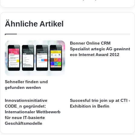
t
e
s
h
f
t
Was kochen wir heute? Rezeptideen, die der
ü
e
Ähnliche Artikel
Kühlschrank liefert
r
i
d
n
e
:
Bonner Online CRM
Orginal-Meldung:
n
S
Spezialist artegic AG gewinnt
S
i
eco Internet Award 2012
o
e
ARKM.marketing
m
m
m
e
e
n
Schneller finden und
r
s
gefunden werden
g
i
Innovationsinitiative
Succesful trio join up at CTI -
Festnetz
Hardware
b
CODE_n gegründet:
Exhibition in Berlin
t
Internationaler Wettbewerb
Informationstechnik
Internet
ITK
E
für neue IT-basierte
i
Geschäftsmodelle
Telekommunikation
n