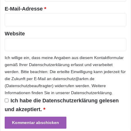
s
E-Mail-Adresse
*
e
i
n
e
Website
r
H
a
u
Ich willige ein, dass meine Angaben aus diesem Kontaktformular
s
gemäß Ihrer
Datenschutzerklärung
erfasst und verarbeitet
g
werden. Bitte beachten: Die erteilte Einwilligung kann jederzeit für
e
r
die Zukunft per E-Mail an datenschutz@arkm.de
ä
(Datenschutzbeauftragter) widerrufen werden. Weitere
t
Informationen finden Sie in unserer
Datenschutzerklärung
.
e
Ich habe die
Datenschutzerklärung
gelesen
u
und akzeptiert.
*
n
d
A
u