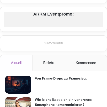
s
b
l
ARKM Eventpromo:
i
c
k
e
a
u
ARKM.marketing
f
d
a
s
Aktuell
Beliebt
Kommentare
v
e
r
Von Frame-Drops zu Framesieg:
n
e
t
z
Wie leicht lässt sich ein verlorenes
t
Smartphone kompromittieren?