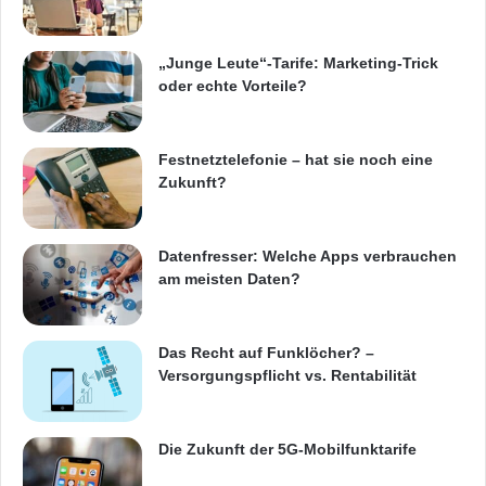
e
Z
u
„Junge Leute“-Tarife: Marketing-Trick
h
oder echte Vorteile?
a
u
s
Festnetztelefonie – hat sie noch eine
e
Zukunft?
(
B
I
L
Datenfresser: Welche Apps verbrauchen
D
am meisten Daten?
)
Das Recht auf Funklöcher? –
Versorgungspflicht vs. Rentabilität
Die Zukunft der 5G-Mobilfunktarife