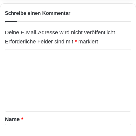
b
l
Schreibe einen Kommentar
i
c
k
Deine E-Mail-Adresse wird nicht veröffentlicht.
e
i
Erforderliche Felder sind mit
*
markiert
n
d
K
i
o
e
I
m
n
m
t
e
e
l
n
l
t
i
g
a
Name
*
e
r
n
z
*