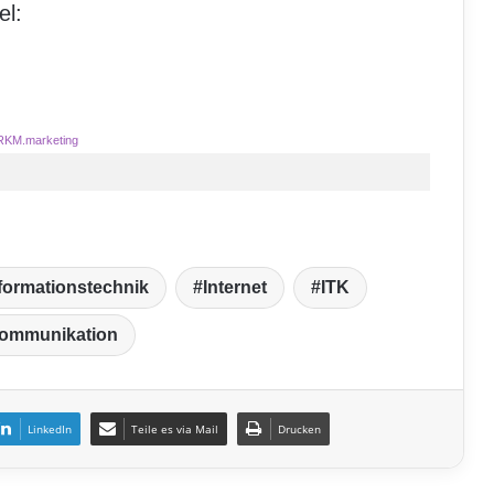
el:
RKM.marketing
formationstechnik
Internet
ITK
kommunikation
LinkedIn
Teile es via Mail
Drucken