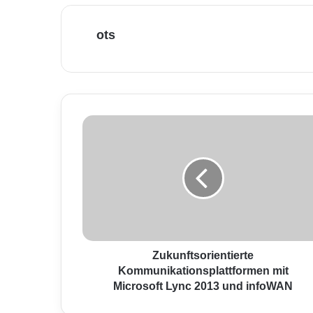
ots
Z
u
k
u
n
f
t
s
o
r
Zukunftsorientierte
i
Kommunikationsplattformen mit
e
Microsoft Lync 2013 und infoWAN
n