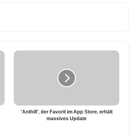
'
A
n
t
h
i
l
l
'
,
'Anthill', der Favorit im App Store, erhält
d
massives Update
e
r