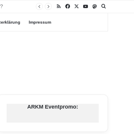
RSS
Facebook
X
YouTube
Mastodon
Suche nach
zerklärung
Impressum
ARKM Eventpromo: