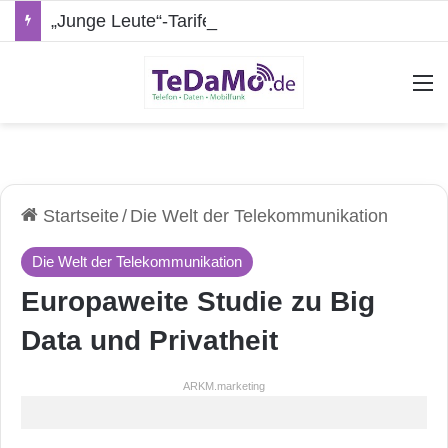
„Junge Leute“-Tarife: Marketing-Trick oder echte Vorteile?
A
Startseite
/
Die Welt der Telekommunikation
Die Welt der Telekommunikation
Europaweite Studie zu Big
Data und Privatheit
ARKM.marketing