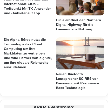
Heilung oder der Heilung anderer dienlich ist.
r
e
internationale CIOs –
a
Treffpunkt für ITK-Anwender
n
u
und -Anbieter auf Top
v
Zu den Resultaten der Studie sagte Hannes
c
e
Cinia eröffnet den Northern
Ametsreiter, CEO Vodafone Deutschland: „Big
h
r
Digital Highway für die
e
r
kommerzielle Nutzung
Data ist eine große Chance, um das Leben
r
e
s
der Menschen zu verbessern. Transparenz
c
Die Alpha-Börse nutzt die
o
h
Technologie des Cloud
und der Schutz der Privatheit sind
r
Computing um ihre
n
Marktdaten zu vertreiben
g
u
entscheidende Voraussetzungen. Hier stehen
und wird Partner von Xignite,
e
n
um ihre globale Reichweite
Unternehmen und Politik in der Pflicht.“
n
g
auszudehnen
u
s
n
Neuer Bluetooth
f
Dennoch viel Skepsis
Lautsprecher SC-RB5 von
d
r
Panasonic mit Resonance
v
e
Bass Technologie
e
i
Die Hälfte der europäischen Nutzer digitaler
r
e
e
Dienste steht dem massenhaften Sammeln
s
i
I
ARKM Eventpromo: