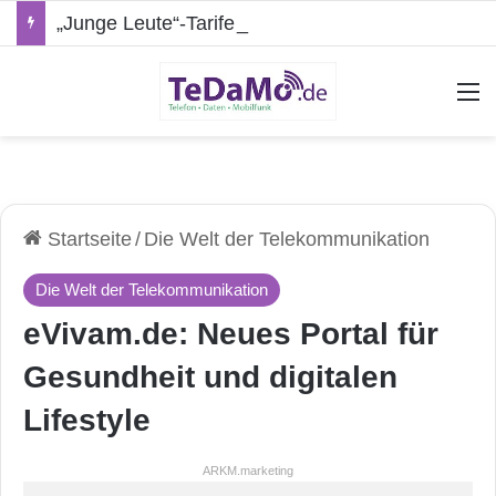
„Junge Leute“-Tarife: Marketing-Trick oder echte Vorteile?
A
Startseite
/
Die Welt der Telekommunikation
Die Welt der Telekommunikation
eVivam.de: Neues Portal für
Gesundheit und digitalen
Lifestyle
ARKM.marketing