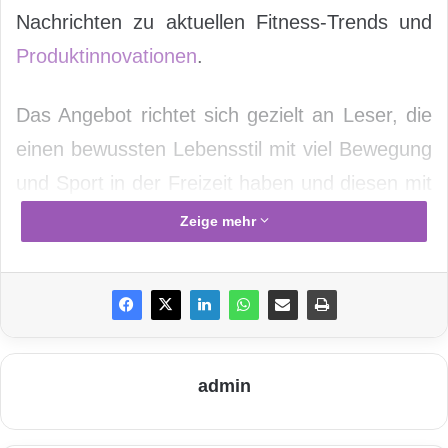
Nachrichten zu aktuellen Fitness-Trends und
Produktinnovationen
.
Das Angebot richtet sich gezielt an Leser, die
einen bewussten Lebensstil mit viel Bewegung
und Sport in der Freizeit haben und diesen mit
den neuesten digitalen Technologien weiter
Zeige mehr
verbessern möchten.
admin
Quelle: „obs/COMPUTER BILD“.