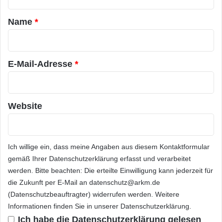
s
Einfahrt in den Parkplatz zu navigieren, der
t
u
a
ihrem Ziel am nächsten liegt.
Name
*
n
g
r
e
*
Kenwood ist das erste Unternehmen, das
n
E-Mail-Adresse
*
a
INRIX Parking in seine beiden neuen fest
u
installierten DVD-Entertainment-Receiver
f
d
integriert, die auf der CES vorstellt werden. Es
e
Website
r
sind die ersten Empfangsgeräte der Branche
C
mit eingebauter WiFi-Kommunikation über die
E
S
Ich willige ein, dass meine Angaben aus diesem Kontaktformular
Kenwood Cloud. INRIX bietet den Besitzern
2
gemäß Ihrer
Datenschutzerklärung
erfasst und verarbeitet
der Excelon DNN990HD und DNN770HD
0
werden. Bitte beachten: Die erteilte Einwilligung kann jederzeit für
1
die Zukunft per E-Mail an datenschutz@arkm.de
Receiver topaktuelle Informationen zu Verkehr,
3
(Datenschutzbeauftragter) widerrufen werden. Weitere
Parkmöglichkeiten, Kraftstoff und Wetter, so
Informationen finden Sie in unserer
Datenschutzerklärung
.
dass Autofahrer Zeit, Sprit und Frustration
Ich habe die
Datenschutzerklärung
gelesen