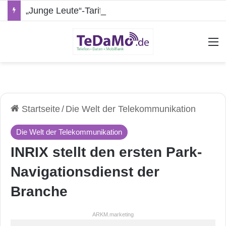
„Junge Leute“-Tarife: Marketing-Trick oder echte Vorteile?
A
Startseite
/
Die Welt der Telekommunikation
Die Welt der Telekommunikation
INRIX stellt den ersten Park-
Navigationsdienst der
Branche
ARKM.marketing