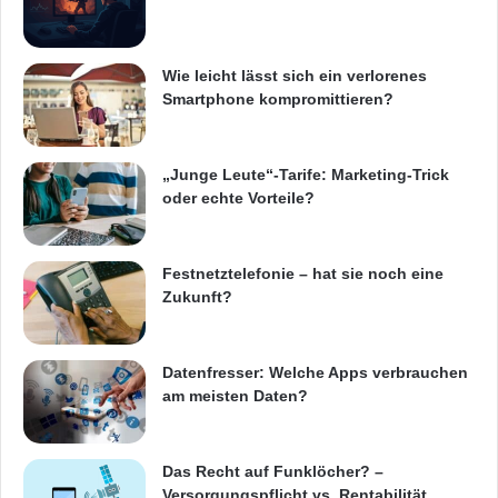
uns, mit INRIX arbeiten, um hochwertige
Dienstleistungen für Automobilhersteller
bieten.“
Wie leicht lässt sich ein verlorenes
Smartphone kompromittieren?
„Wir freuen uns darauf, mit INRIX
„Junge Leute“-Tarife: Marketing-Trick
zusammenzuarbeiten und Fahrern in Nord-
oder echte Vorteile?
Amerika einen Park-Service anzubieten“, sagt
Sam Friedmann, CEO und Gründer von
Festnetztelefonie – hat sie noch eine
ParkMe. „Diese Kooperation unterstreicht
Zukunft?
unsere Mission, Parken überall einfacher und
komfortabler zu machen.“
Datenfresser: Welche Apps verbrauchen
am meisten Daten?
Weitere neue INRIX
Produkte
, Dienste und
Kunden, die auf der CES bekannt gegeben
Das Recht auf Funklöcher? –
Versorgungspflicht vs. Rentabilität